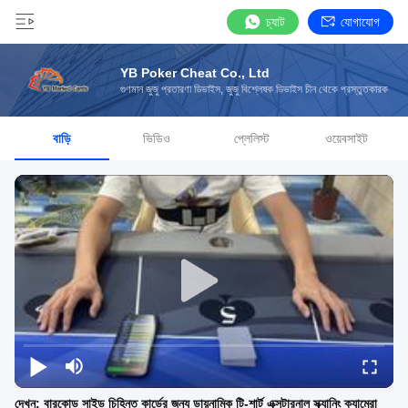
চ্যাট
যোগাযোগ
YB Poker Cheat Co., Ltd
গুণমান জুজু প্রতারণা ডিভাইস, জুজু বিশ্লেষক ডিভাইস চীন থেকে প্রস্তুতকারক
বাড়ি
ভিডিও
প্লেলিস্ট
ওয়েবসাইট
দেখুন: বারকোড সাইড চিহ্নিত কার্ডের জন্য ডায়নামিক টি-শার্ট এক্সটারনাল স্ক্যানিং ক্যামেরা