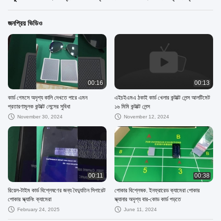
জনপ্রিয় ভিডিও
00:16
00:13
কার্ড গেমসে অদৃশ্য কালি দেখতে পারে এমন
এইচইএমএ ঠকাই কার্ড খেলার কন্টাক্ট লেন্স আলটিমেট
প্রতারণামূলক কন্টাক্ট লেন্সের সুবিধা
১৬ মিমি কন্টাক্ট লেন্স
November 30, 2024
November 12, 2024
00:11
00:38
রিয়েল-টাইম কার্ড বিশ্লেষণের জন্য বৈদ্যুতিন সিগারেট
পোকার বিশ্লেষক. ইনফ্রারেড ক্যামেরা পোকার
পোকার স্ক্যানিং ক্যামেরা
স্ক্যানার অদৃশ্য বার-কোড কার্ড পড়তে
February 24, 2025
June 11, 2024