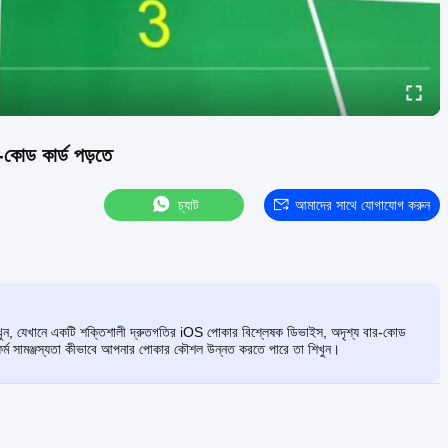
র-কোড কার্ড পড়তে
চ্যাট
আমাদের সাথে যোগাযোগ করুন
ন, যেখানে একটি শক্তিশালী দ্রুতগতির iOS পোকার বিশ্লেষক ডিভাইস, অদৃশ্য বার-কোড
্ল্যাটফর্ম সামঞ্জস্যতা কীভাবে আপনার পোকার কৌশল উন্নত করতে পারে তা শিখুন।