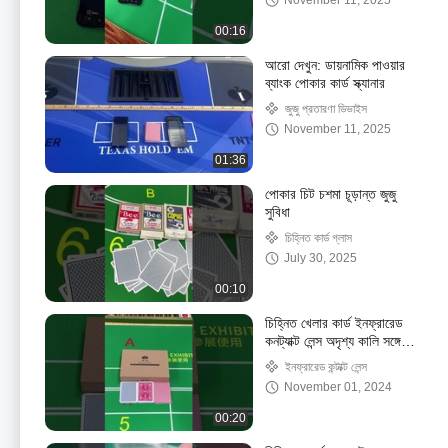
November 11, 2025
00:16
আরো দেখুন: ডায়নামিক পাওয়ার
ব্যাংক পোকার কার্ড স্ক্যানার
জুজু প্রতারণা ডিভাইস
November 11, 2025
01:36
পোকার চিট চশমা চূড়ান্ত জুজু
সুবিধা
চিহ্নিত কার্ড গ্লাস
July 30, 2025
00:10
চিহ্নিত খেলার কার্ড ইনফ্রারেড
কনট্যাক্ট লেন্স অদৃশ্য কালি সঙ্গে
পোকার
ইনফ্রারেড কন্টাক্ট লেন্স
November 01, 2024
00:20