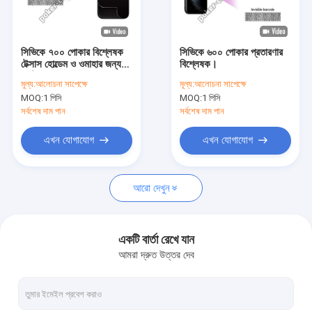
কারখানা ভ্রমণ
মান নিয়ন্ত্রণ
সিভিকে ৭০০ পোকার বিশ্লেষক
সিভিকে ৬০০ পোকার প্রতারণার
টেক্সাস হোল্ডেম ও ওমাহার জন্য
বিশ্লেষক।
যোগাযোগ করুন
ফাস্ট গেম পোকার স্ক্যানার
মূল্য:
আলোচনা সাপেক্ষে
মূল্য:
আলোচনা সাপেক্ষে
MOQ:
1 পিসি
MOQ:
1 পিসি
খবর
সর্বশেষ দাম পান
সর্বশেষ দাম পান
মামলা
এখন যোগাযোগ
এখন যোগাযোগ
Blog
আরো দেখুন
জুজু প্রতারণা ডিভাইস
একটি বার্তা রেখে যান
আমরা দ্রুত উত্তর দেব
জুজু বিশ্লেষক ডিভাইস
ইনফ্রারেড কন্টাক্ট লেন্স