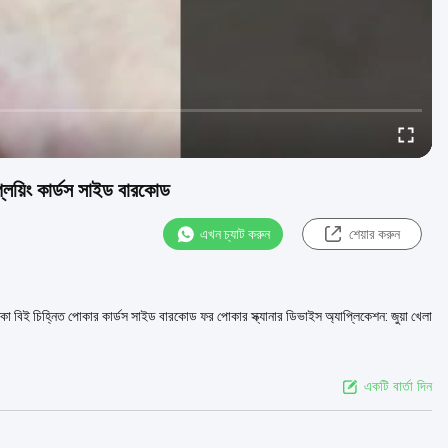
লেয়িং কার্ডস সাইড বারকোড
এখন চ্যাট করুন
শেয়ার করুন
িকা বিই চিহ্নিত পোকার কার্ডস সাইড বারকোড ফর পোকার স্ক্যানার ডিভাইস অ্যাপ্লিকেশন: জুয়া খেলা
একটি বার্তা দিন