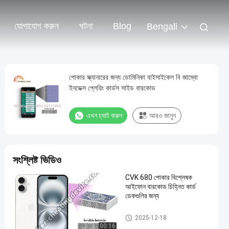
যোগাযোগ করুন
ঘটনা
Blog
Bengali
পোকার স্ক্যানারের জন্য ডোমিনিকা বাইসাইকেল বি জাম্বো
ইনডেক্স প্লেয়িং কার্ডস সাইড বারকোড
এখন চ্যাট করুন
আরও জানুন
সংশ্লিষ্ট ভিডিও
CVK 680 পোকার বিশ্লেষক
আইফোন বারকোড চিহ্নিত কার্ড
ডেকগুলির জন্য
জুজু বিশ্লেষক ডিভাইস
2025-12-18
00:16