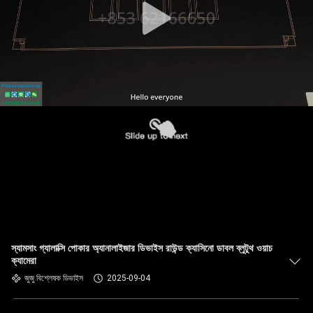
স্যামসাং গ্যালাক্সি পোকার অ্যানালাইজার ডিভাইস রাউন্ড ক্যাসিনো ডাবল ব্লুটুথ ওয়াচ
ক্যামেরা
জুজু বিশ্লেষক ডিভাইস
2025-09-04