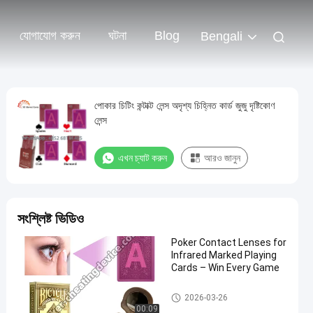
যোগাযোগ করুন
ঘটনা
Blog
Bengali
পোকার চিটিং কন্টাক্ট লেন্স অদৃশ্য চিহ্নিত কার্ড জুজু দৃষ্টিকোণ
লেন্স
এখন চ্যাট করুন
আরও জানুন
সংশ্লিষ্ট ভিডিও
Poker Contact Lenses for
Infrared Marked Playing
Cards – Win Every Game
ইনফ্রারেড কন্টাক্ট লেন্স
2026-03-26
00:09