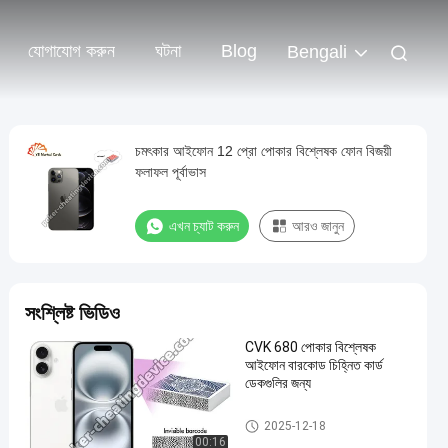
যোগাযোগ করুন
ঘটনা
Blog
Bengali
চমৎকার আইফোন 12 প্রো পোকার বিশ্লেষক ফোন বিজয়ী
ফলাফল পূর্বাভাস
এখন চ্যাট করুন
আরও জানুন
সংশ্লিষ্ট ভিডিও
CVK 680 পোকার বিশ্লেষক
আইফোন বারকোড চিহ্নিত কার্ড
ডেকগুলির জন্য
জুজু বিশ্লেষক ডিভাইস
2025-12-18
00:16