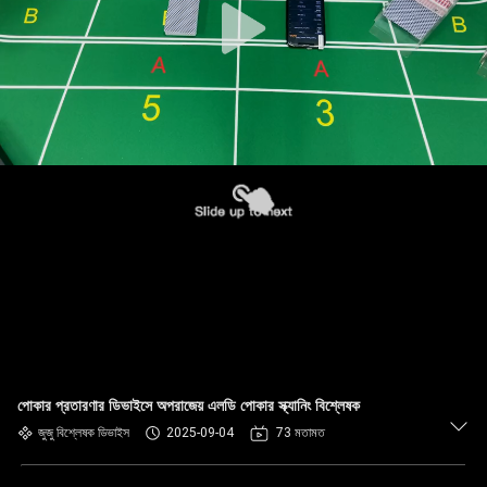
পোকার প্রতারণার ডিভাইসে অপরাজেয় এলডি পোকার স্ক্যানিং বিশ্লেষক
জুজু বিশ্লেষক ডিভাইস
2025-09-04
73 মতামত