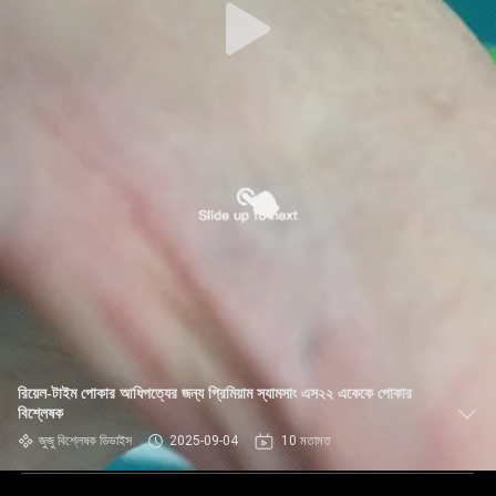
রিয়েল-টাইম পোকার আধিপত্যের জন্য প্রিমিয়াম স্যামসাং এস২২ একেকে পোকার
বিশ্লেষক
জুজু বিশ্লেষক ডিভাইস
2025-09-04
10 মতামত