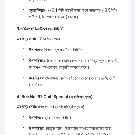
প্যারামিটারঃ
+/- 0.1 মিমি সহনশীলতার সাথে সামঞ্জস্যপূর্ণ 3.5 ইঞ্চি
x 2.5 ইঞ্চি (পোকার আকার) মাত্রা।
3মোদিয়ানো ক্রিস্টালো (ঘন পিভিসি)
এর জন্য সেরাঃ
ভারী দায়িত্ব খেলা.
উপাদানঃ
অতিরিক্ত পুরু প্ল্যাটিনাম পিভিসি।
উপকারিতা:
মোদিয়ানো কার্ডগুলি কোপাগের চেয়ে কিছুটা পুরু এবং ভারী,
যা আরও "স্পর্শযোগ্য" অনুভূতি সরবরাহ করে।
টেকনিক্যাল ডেটাঃ
স্ট্যান্ডার্ড প্লাস্টিকের ডেকের তুলনায় ২০% বেশি
টান শক্তি।
4. Bee No. 92 Club Special (ক্যাসিনো গ্রেড)
বাড়ি
এর জন্য সেরাঃ
টেবিল গেমস (ব্যাকারেট/ব্ল্যাকজ্যাক) ।
YB Poker Cheat Co., Ltd 1999 সালে প্রতিষ্ঠিত হয়েছিল এবং এটি একটি
আন্তর্জাতিক বিখ্যাত শহর গুয়াংজুতে অবস্থিত। এটি প্রথম সংস্থা যা উত্পাদন, বিতরণ এবং
পণ্য
উপাদানঃ
কেম্ব্রিক ফিনিস পেপার।
ক্যাসিনো পরিষেবার জন্য একটি লাইসেন্স প্রদান করা হয়েছিল।YB পোকার ঠকাই প্রদান করতে
সক্ষম
পোকার বিশ্লেষক, অদৃশ্য কালি চিহ্নিত কার্ড, ইউভি যোগাযোগ লেন্স, পোকার স্ক্যানার,
আমাদের সম্পর্কে
উপকারিতা:
"ডায়মন্ড ব্যাক" সীমানাহীন নকশাটি নিরাপত্তার জন্য
অদৃশ্য কালি পাশ চিহ্নিত কার্ড, Baccarat প্রতারণা ডিভাইস এবং অন্যান্য পোকার
ডিজাইন করা হয়েছে। এটি "কার্ড কাউন্টিং" বা "বটম ডিলিং"কে