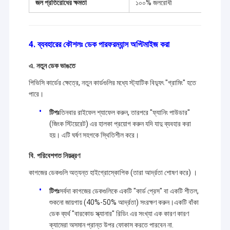
জল প্রতিরোধের ক্ষমতা
১০০% জলরোধী
4. ব্যবহারের কৌশলঃ ডেক পারফরম্যান্স অপ্টিমাইজ করা
এ. নতুন ডেক ভাঙতে
পিভিসি কার্ডের ক্ষেত্রে, নতুন কার্ডগুলির মধ্যে স্ট্যাটিক বিদ্যুৎ "গ্রামিং" হতে
পারে।
টিপঃ
তিনবার রাইফেল শ্যাফেল করুন, তারপরে "ফ্যানিং পাউডার"
(জিংক স্টিয়েরেট) এর হালকা প্রয়োগ করুন যদি যাদু ব্যবহার করা
হয়। এটি ঘর্ষণ সহগকে স্থিতিশীল করে।
বি. পরিবেশগত নিয়ন্ত্রণ
কাগজের ডেকগুলি অত্যন্ত হাইগ্রোস্কোপিক (তারা আর্দ্রতা শোষণ করে) ।
টিপঃ
সর্বদা কাগজের ডেকগুলিকে একটি "কার্ড প্রেস" বা একটি শীতল,
শুকনো জায়গায় (40%-50% আর্দ্রতা) সংরক্ষণ করুন।একটি বাঁকা
ডেক ব্যর্থ "বারকোড স্ক্যানার" রিডিং এর সংখ্যা এক কারণ কারণ
ক্যামেরা অসমান প্রান্ত উপর ফোকাস করতে পারবেন না.