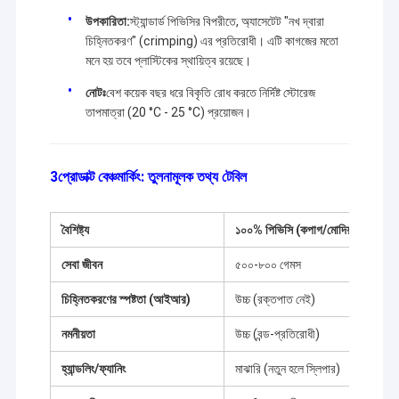
করি। যেমন Copag 1546, Copag Texas Holdem, KEM, Modiano,
স্পাই প্রতারণা ডিভাইস
Fournier, Bicycle,মৌমাছি এবং বিশ্বের অন্যান্য অনেক ব্র্যান্ডের কার্ডআমরা বিশ্বের
উপকারিতা:
স্ট্যান্ডার্ড পিভিসির বিপরীতে, অ্যাসেটেট "নখ দ্বারা
সবচেয়ে বিখ্যাত ব্র্যান্ডের পণ্য স্টক রেখেছি।
চিহ্নিতকরণ" (crimping) এর প্রতিরোধী। এটি কাগজের মতো
চিহ্নিত কার্ড গ্লাস
মনে হয় তবে প্লাস্টিকের স্থায়িত্ব রয়েছে।
আমরা বহু বছর ধরে এই ব্যবসার মধ্যে হয়েছে, সবসময় আমাদের গ্রাহকদের চাহিদা এবং চাহিদা
সন্তুষ্ট করার জন্য আমাদের পণ্য স্টক উন্নয়নশীল এবং উন্নতি করতে নিজেদের নিবেদিত,এবং
বারকোড চিহ্নিত কার্ড
নোটঃ
বেশ কয়েক বছর ধরে বিকৃতি রোধ করতে নির্দিষ্ট স্টোরেজ
আমরা আমাদের সর্বোচ্চ চেষ্টা চালিয়ে যাবো যাতে আমরা এবং আমাদের গ্রাহকরা একটি জয়-জয়
তাপমাত্রা (20 °C - 25 °C) প্রয়োজন।
পরিস্থিতি পেতে পারি।.
ইনফ্রারেড চিহ্নিত কার্ড
3প্রোডাক্ট বেঞ্চমার্কিং: তুলনামূলক তথ্য টেবিল
বৈশিষ্ট্য
১০০% পিভিসি (কপাগ/মোদিয়ানো)
সেবা জীবন
৫০০-৮০০ গেমস
চিহ্নিতকরণের স্পষ্টতা (আইআর)
উচ্চ (রক্তপাত নেই)
নমনীয়তা
উচ্চ (বন্ড-প্রতিরোধী)
হ্যান্ডলিং/ফ্যানিং
মাঝারি (নতুন হলে স্লিপার)