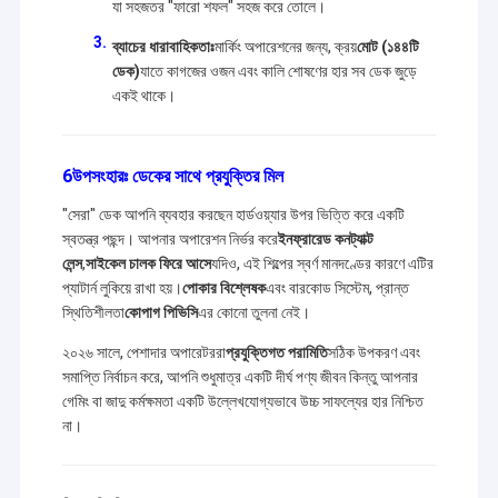
যা সহজতর "ফারো শফল" সহজ করে তোলে।
ব্যাচের ধারাবাহিকতাঃ
মার্কিং অপারেশনের জন্য, ক্রয়
মোট (১৪৪টি
ডেক)
যাতে কাগজের ওজন এবং কালি শোষণের হার সব ডেক জুড়ে
একই থাকে।
6উপসংহারঃ ডেকের সাথে প্রযুক্তির মিল
"সেরা" ডেক আপনি ব্যবহার করছেন হার্ডওয়্যার উপর ভিত্তি করে একটি
স্বতন্ত্র পছন্দ। আপনার অপারেশন নির্ভর করে
ইনফ্রারেড কনট্যাক্ট
লেন্স
,
সাইকেল চালক ফিরে আসে
যদিও, এই শিল্পের স্বর্ণ মানদণ্ডের কারণে এটির
প্যাটার্ন লুকিয়ে রাখা হয়।
পোকার বিশ্লেষক
এবং বারকোড সিস্টেম, প্রান্ত
স্থিতিশীলতা
কোপাগ পিভিসি
এর কোনো তুলনা নেই।
২০২৬ সালে, পেশাদার অপারেটররা
প্রযুক্তিগত পরামিতি
সঠিক উপকরণ এবং
সমাপ্তি নির্বাচন করে, আপনি শুধুমাত্র একটি দীর্ঘ পণ্য জীবন কিন্তু আপনার
গেমিং বা জাদু কর্মক্ষমতা একটি উল্লেখযোগ্যভাবে উচ্চ সাফল্যের হার নিশ্চিত
না।