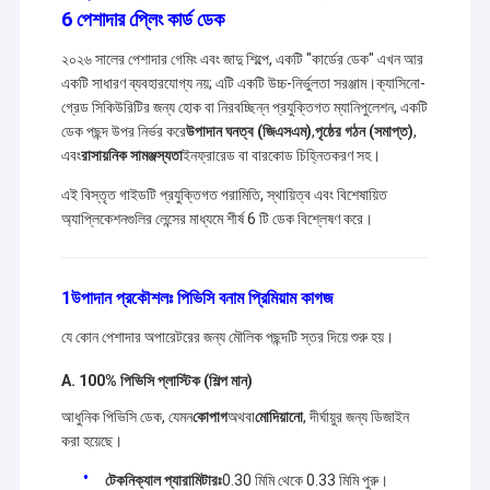
6 পেশাদার প্লেিং কার্ড ডেক
২০২৬ সালের পেশাদার গেমিং এবং জাদু শিল্পে, একটি "কার্ডের ডেক" এখন আর
একটি সাধারণ ব্যবহারযোগ্য নয়; এটি একটি উচ্চ-নির্ভুলতা সরঞ্জাম।ক্যাসিনো-
গ্রেড সিকিউরিটির জন্য হোক বা নিরবচ্ছিন্ন প্রযুক্তিগত ম্যানিপুলেশন, একটি
ডেক পছন্দ উপর নির্ভর করে
উপাদান ঘনত্ব (জিএসএম)
,
পৃষ্ঠের গঠন (সমাপ্ত)
,
এবং
রাসায়নিক সামঞ্জস্যতা
ইনফ্রারেড বা বারকোড চিহ্নিতকরণ সহ।
এই বিস্তৃত গাইডটি প্রযুক্তিগত পরামিতি, স্থায়িত্ব এবং বিশেষায়িত
অ্যাপ্লিকেশনগুলির লেন্সের মাধ্যমে শীর্ষ 6 টি ডেক বিশ্লেষণ করে।
1উপাদান প্রকৌশলঃ পিভিসি বনাম প্রিমিয়াম কাগজ
যে কোন পেশাদার অপারেটরের জন্য মৌলিক পছন্দটি স্তর দিয়ে শুরু হয়।
A. 100% পিভিসি প্লাস্টিক (শিল্প মান)
আধুনিক পিভিসি ডেক, যেমন
কোপাগ
অথবা
মোদিয়ানো
, দীর্ঘায়ুর জন্য ডিজাইন
করা হয়েছে।
টেকনিক্যাল প্যারামিটারঃ
0.30 মিমি থেকে 0.33 মিমি পুরু।