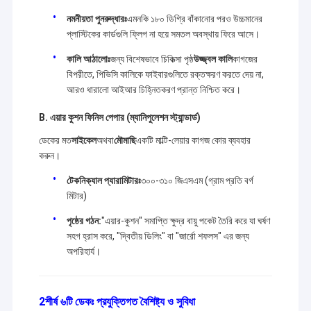
নমনীয়তা পুনরুদ্ধারঃ
এমনকি ১৮০ ডিগ্রি বাঁকানোর পরও উচ্চমানের
প্লাস্টিকের কার্ডগুলি ফ্লিপ না হয়ে সমতল অবস্থায় ফিরে আসে।
কালি আঠালোঃ
জন্য বিশেষভাবে চিকিত্সা পৃষ্ঠ
উজ্জ্বল কালি
কাগজের
বিপরীতে, পিভিসি কালিকে ফাইবারগুলিতে রক্তক্ষরণ করতে দেয় না,
আরও ধারালো আইআর চিহ্নিতকরণ প্রান্ত নিশ্চিত করে।
B. এয়ার কুশন ফিনিস পেপার (ম্যানিপুলেশন স্ট্যান্ডার্ড)
ডেকের মত
সাইকেল
অথবা
মৌমাছি
একটি মাল্টি-লেয়ার কাগজ কোর ব্যবহার
করুন।
টেকনিক্যাল প্যারামিটারঃ
৩০০-৩১০ জিএসএম (গ্রাম প্রতি বর্গ
মিটার)
পৃষ্ঠের গঠন:
"এয়ার-কুশন" সমাপ্তি ক্ষুদ্র বায়ু পকেট তৈরি করে যা ঘর্ষণ
সহগ হ্রাস করে, "দ্বিতীয় ডিলিং" বা "জার্রো শফলস" এর জন্য
অপরিহার্য।
2শীর্ষ ৬টি ডেকঃ প্রযুক্তিগত বৈশিষ্ট্য ও সুবিধা