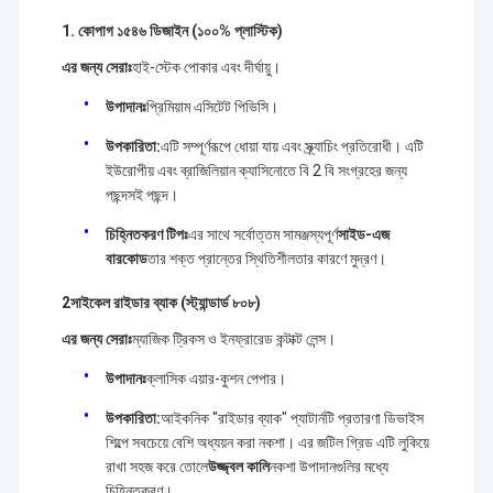
1. কোপাগ ১৫৪৬ ডিজাইন (১০০% প্লাস্টিক)
এর জন্য সেরাঃ
হাই-স্টেক পোকার এবং দীর্ঘায়ু।
উপাদানঃ
প্রিমিয়াম এসিটেট পিভিসি।
উপকারিতা:
এটি সম্পূর্ণরূপে ধোয়া যায় এবং স্ক্র্যাচিং প্রতিরোধী। এটি
ইউরোপীয় এবং ব্রাজিলিয়ান ক্যাসিনোতে বি 2 বি সংগ্রহের জন্য
পছন্দসই পছন্দ।
চিহ্নিতকরণ টিপঃ
এর সাথে সর্বোত্তম সামঞ্জস্যপূর্ণ
সাইড-এজ
বারকোড
তার শক্ত প্রান্তের স্থিতিশীলতার কারণে মুদ্রণ।
2সাইকেল রাইডার ব্যাক (স্ট্যান্ডার্ড ৮০৮)
এর জন্য সেরাঃ
ম্যাজিক ট্রিকস ও ইনফ্রারেড কন্টাক্ট লেন্স।
উপাদানঃ
ক্লাসিক এয়ার-কুশন পেপার।
উপকারিতা:
আইকনিক "রাইডার ব্যাক" প্যাটার্নটি প্রতারণা ডিভাইস
শিল্পে সবচেয়ে বেশি অধ্যয়ন করা নকশা। এর জটিল গ্রিড এটি লুকিয়ে
রাখা সহজ করে তোলে
উজ্জ্বল কালি
নকশা উপাদানগুলির মধ্যে
চিহ্নিতকরণ।