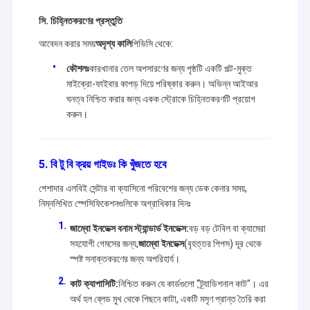
সি. চিহ্নিতকরণের প্রস্তুতি
আবেদন করার সময়
অদৃশ্য কালি
পিভিসি থেকে:
কৌশলঃ
কারখানার তেল অপসারণের জন্য পৃষ্ঠটি একটি পল্ট-মুক্ত
মাইক্রো-ফাইবার কাপড় দিয়ে পরিষ্কার করুন। অভিন্ন আইআর
ঘনত্ব নিশ্চিত করার জন্য একক স্ট্রোকে চিহ্নিতকরণটি প্রয়োগ
করুন।
5. বি টু বি ক্রয় গাইডঃ কি খুঁজতে হবে
পেশাদার এলবিই সেন্টার বা ক্যাসিনো পরিবেশের জন্য ডেক কেনার সময়,
নিম্নলিখিত স্পেসিফিকেশনগুলিকে অগ্রাধিকার দিনঃ
জাম্বো ইনডেক্স বনাম স্ট্যান্ডার্ড ইনডেক্স:
বড় বড় টেবিল বা ক্যামেরা
সহযোগী গেমসের জন্য,
জাম্বো ইনডেক্স
(বৃহত্তর পিপস) দূর থেকে
স্পষ্ট সনাক্তকরণের জন্য অপরিহার্য।
কাট ক্যাপাসিটি:
নিশ্চিত করুন যে কার্ডগুলো "ট্র্যাডিশনাল কাট"। এর
অর্থ হল ব্লেড মুখ থেকে পিছনে কাটা, একটি মসৃণ প্রান্ত তৈরি করা