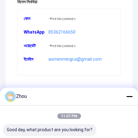
মিসেস সিনথিয়া
ফোন
∙+৮৫৩৬২১৬৬৬৫০‬
WhatsApp
85362166650
ওয়েচ্যাট
∙+৮৫৩৬২১৬৬৬৫০‬
ইমেইল
aomenmingrui@gmail.com
Zhou
Recommended Products
11:07 PM
Good day, what product are you looking for?