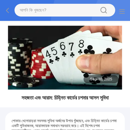
Sep 10, 2025
সহজতা এবং আরাম: চিহ্নিত কার্ডের চশমার আসল সুবিধা
পোকার খেলোয়াড়রা সবসময় সুবিধা অর্জনের উপায় খুঁজছেন, এবং চিহ্নিত কার্ডের চশমা
একটি সুবিধাজনক, আরামদায়ক সমাধান সরবরাহ করে। এই বিশেষ চশমা