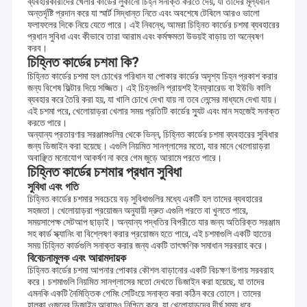
ব্যবহারকারীদের খেলার কার্ডের লুকানো চিহ্ন সনাক্ত করতে দেয়, যা তাদের মূল্যবান
অন্তর্দৃষ্টি প্রদান করে যা স্মার্ট সিদ্ধান্ত নিতে এবং অবশেষে টেবিলে আরও ভালো
ফলাফলের দিকে নিয়ে যেতে পারে। এই নিবন্ধে, আমরা চিহ্নিত কার্ডের চশমা ব্যবহারের
প্রধান সুবিধা এবং কীভাবে তারা আরাম এবং কর্মক্ষমতা উভয়ই বাড়ায় তা অন্বেষণ
করব।
চিহ্নিত কার্ডের চশমা কি?
চিহ্নিত কার্ডের চশমা হল চোখের পরিধান যা পোকার কার্ডের অদৃশ্য চিহ্ন প্রকাশ করার
জন্য বিশেষ ফিল্টার দিয়ে সজ্জিত। এই চিহ্নগুলি প্রায়শই ইনফ্রারেড বা ইউভি কালি
ব্যবহার করে তৈরি করা হয়, যা খালি চোখে দেখা যায় না তবে লেন্সের মাধ্যমে দেখা যায়।
এই চশমা পরে, খেলোয়াড়রা খেলার সময় প্রতিটি কার্ডের স্যুট এবং মান সহজেই সনাক্ত
করতে পারে।
অন্যান্য প্রতারণার সরঞ্জামগুলির থেকে ভিন্ন, চিহ্নিত কার্ডের চশমা ব্যবহারের সুবিধার
জন্য ডিজাইন করা হয়েছে। এগুলি নিয়মিত সানগ্লাসের মতো, যার মানে খেলোয়াড়রা
অবাঞ্ছিত মনোযোগ আকর্ষণ না করে গেম জুড়ে আরামে পরতে পারে।
চিহ্নিত কার্ডের চশমার প্রধান সুবিধা
সুবিধা এবং গতি
চিহ্নিত কার্ডের চশমার সবচেয়ে বড় সুবিধাগুলির মধ্যে একটি হল তাদের ব্যবহারের
সহজতা। খেলোয়াড়রা প্রয়োজন অনুযায়ী দ্রুত এগুলি পরতে বা খুলতে পারে,
সময়সাপেক্ষ সেটআপ ছাড়াই। অন্যান্য পদ্ধতির বিপরীতে যার জন্য অতিরিক্ত সরঞ্জাম
সহ কার্ড স্ক্যানিং বা বিশ্লেষণ করার প্রয়োজন হতে পারে, এই চশমাগুলি একটি হাতের
সময় চিহ্নিত কার্ডগুলি সনাক্ত করার জন্য একটি তাৎক্ষণিক সমাধান সরবরাহ করে।
বিবেচনামূলক এবং আরামদায়ক
চিহ্নিত কার্ডের চশমা আপনার পোকার কৌশল বাড়ানোর একটি বিচক্ষণ উপায় সরবরাহ
করে। চশমাগুলি নিয়মিত সানগ্লাসের মতো দেখতে ডিজাইন করা হয়েছে, যা তাদের
এমনকি একটি নৈমিত্তিক গেমিং সেটিংয়ে সনাক্ত করা কঠিন করে তোলে। তাদের
হালকা ওজনের ডিজাইন আরামও নিশ্চিত করে, যা খেলোয়াড়দের দীর্ঘ সময় ধরে