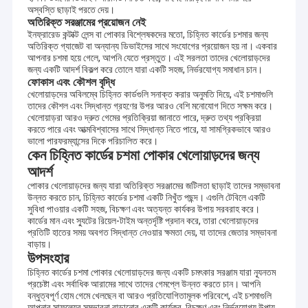
অস্বস্তি ছাড়াই পরতে দেয়।
অতিরিক্ত সরঞ্জামের প্রয়োজন নেই
ইনফ্রারেড কন্টাক্ট লেন্স বা পোকার বিশ্লেষকদের মতো, চিহ্নিত কার্ডের চশমার জন্য
অতিরিক্ত গ্যাজেট বা অন্যান্য ডিভাইসের সাথে সংযোগের প্রয়োজন হয় না। একবার
আপনার চশমা হয়ে গেলে, আপনি যেতে প্রস্তুত। এই সরলতা তাদের খেলোয়াড়দের
জন্য একটি আদর্শ বিকল্প করে তোলে যারা একটি সহজ, নির্ভরযোগ্য সমাধান চান।
ফোকাস এবং কৌশল বৃদ্ধি
খেলোয়াড়দের অবিলম্বে চিহ্নিত কার্ডগুলি সনাক্ত করার অনুমতি দিয়ে, এই চশমাগুলি
তাদের কৌশল এবং সিদ্ধান্ত গ্রহণের উপর আরও বেশি মনোযোগ দিতে সক্ষম করে।
খেলোয়াড়রা আরও দ্রুত গেমের প্রতিক্রিয়া জানাতে পারে, দ্রুত তথ্য প্রক্রিয়া
করতে পারে এবং আত্মবিশ্বাসের সাথে সিদ্ধান্ত নিতে পারে, যা সামগ্রিকভাবে আরও
ভালো পারফরম্যান্সের দিকে পরিচালিত করে।
কেন চিহ্নিত কার্ডের চশমা পোকার খেলোয়াড়দের জন্য
আদর্শ
পোকার খেলোয়াড়দের জন্য যারা অতিরিক্ত সরঞ্জামের জটিলতা ছাড়াই তাদের সম্ভাবনা
উন্নত করতে চান, চিহ্নিত কার্ডের চশমা একটি নিখুঁত পছন্দ। এগুলি টেবিলে একটি
সুবিধা পাওয়ার একটি সহজ, বিচক্ষণ এবং অত্যন্ত কার্যকর উপায় সরবরাহ করে।
কার্ডের মান এবং স্যুটের রিয়েল-টাইম অন্তর্দৃষ্টি প্রদান করে, তারা খেলোয়াড়দের
প্রতিটি হাতের সময় অবগত সিদ্ধান্ত নেওয়ার ক্ষমতা দেয়, যা তাদের জেতার সম্ভাবনা
বাড়ায়।
উপসংহার
চিহ্নিত কার্ডের চশমা পোকার খেলোয়াড়দের জন্য একটি চমৎকার সরঞ্জাম যারা ন্যূনতম
প্রচেষ্টা এবং সর্বাধিক আরামের সাথে তাদের গেমপ্লে উন্নত করতে চান। আপনি
বন্ধুত্বপূর্ণ হোম গেমে খেলছেন বা আরও প্রতিযোগিতামূলক পরিবেশে, এই চশমাগুলি
আপনার সাফল্যের সম্ভাবনা বাড়ানোর একটি কার্যকর, বিচক্ষণ এবং নির্ভরযোগ্য উপায়