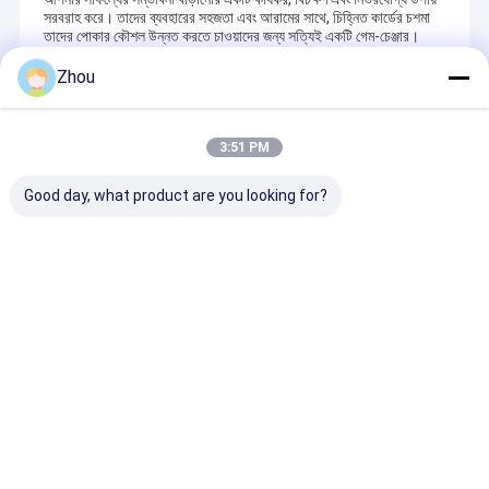
সরবরাহ করে। তাদের ব্যবহারের সহজতা এবং আরামের সাথে, চিহ্নিত কার্ডের চশমা
তাদের পোকার কৌশল উন্নত করতে চাওয়াদের জন্য সত্যিই একটি গেম-চেঞ্জার।
Zhou
Recommended Products
3:51 PM
Good day, what product are you looking for?
প্রতারণার জন্য ইনফ্রারেড কন্টাক্ট
পোকারের জন্য সানগ্লাস আপনার
পোকার খেলোয়াড়দের জ
লেন্স।
খেলাকে উন্নত করুন চিহ্নিত
অবশেষে ইনফ্রারেড চ
কার্ডের গ্লাস দিয়ে
অনুসন্ধান পাঠান
অনুসন্ধান পাঠান
অনুসন্ধান পা
বাড়ি
আমাদের
আমাদের সাথে যোগাযোগ
Desktop
Site
সম্পর্কে
করুন