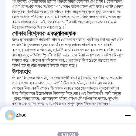
পার্থক্য সহ: খেলোয়াড়দের দুটিটির পরিবর্তে চারটি হোল কার্ড দেওয়া হয়। হোল কার্ডের
এই বর্ধিত সংখ্যা আরও সংমিশ্রণ এবং আরও জটিল কৌশল তৈরি করে। একটি পোকার
বিশ্লেষক খেলোয়াড়দের চিহ্নিত কার্ডের উপর ভিত্তি করে দ্রুত মূল্যায়ন করতে দেয়
কোন সংমিশ্রণগুলি জেতার সম্ভাবনা বেশি, যা তাদের খেলার শুরুতে সেরা হাত সনাক্ত
করতে সহায়তা করে। এই স্তরের অন্তর্দৃষ্টি একটি খেলোয়াড়ের সাফল্যের হারকে
উল্লেখযোগ্যভাবে উন্নত করতে পারে।
পোকার বিশ্লেষক এবং
ব্ল্যাকজ্যাক
যদিও ব্ল্যাকজ্যাককে প্রায়শই পোকার থেকে আলাদাভাবে শ্রেণীবদ্ধ করা হয়, এই গেমে
পোকার বিশ্লেষকদের ব্যবহার কার্ডের ডেক ব্যবহারের কারণে মনোযোগ আকর্ষণ
করেছে। ব্ল্যাকজ্যাক খেলোয়াড়রা নির্দিষ্ট কার্ডের মান সনাক্ত করতে পোকার বিশ্লেষক
ব্যবহার করে, ডাউনিং, স্প্লিটিং বা হিট করার মতো ক্রিয়াকলাপের জন্য কৌশল বিকাশে
সহায়তা করে। কার্ডের মান ডিকোড করে, খেলোয়াড়রা ডিলারেরকে হারানোর জন্য
আদর্শ হাত পাওয়ার সম্ভাবনা উন্নত করতে পারে।
উপসংহার
পোকার বিশ্লেষক খেলোয়াড়দের জন্য একটি অপরিহার্য সরঞ্জাম যারা বিভিন্ন গেম মোডে
তাদের জয়ের হার বাড়াতে চান। আপনি টেক্সাস হোল্ড'এম, ওমাহা বা ব্ল্যাকজ্যাক
খেলছেন কিনা, একটি পোকার বিশ্লেষক ব্যবহার করে খেলোয়াড়দের লুকানো তথ্যের
উপর ভিত্তি করে রিয়েল-টাইম সিদ্ধান্ত নিতে দেয়। এই ডিভাইসগুলি একটি অমূল্য
প্রান্ত সরবরাহ করে, খেলোয়াড়দের তাদের কৌশলগুলি অপ্টিমাইজ করতে, ভুলগুলি
কমাতে এবং তাদের দক্ষতা এবং অভিজ্ঞতার সম্পূর্ণ সুবিধা নিতে সহায়তা করে।
Zhou
Recommended Products
4:32 AM