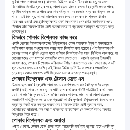
সুবিধা পেতে সহায়তা করে। বারকোড চিহ্নিত কার্ড বা ইনফ্রারেড লেন্সের মতো
বিশেষায়িত সিস্টেম ব্যবহার করে, খেলোয়াড়রা হাতের ফল ভবিষ্যদ্বাণী করতে পারে,
প্যাটার্ন সনাক্ত করতে পারে এবং শেষ পর্যন্ত তাদের জেতার সম্ভাবনা উন্নত করতে
পারে। এই নিবন্ধে, আমরা আলোচনা করব কিভাবে পোকার বিশ্লেষক টেক্সাস
হোল্ড'এম, ওমাহা এবং ব্ল্যাকজ্যাক সহ একাধিক পোকার গেম মোড সমর্থন করে এবং
কীভাবে তারা রিয়েল-টাইম ডেটা সরবরাহ করে যা প্রতিযোগিতামূলক প্রান্তের জন্য
গুরুত্বপূর্ণ।
কিভাবে পোকার বিশ্লেষক কাজ করে
একটি পোকার বিশ্লেষক কার্ডের চিহ্নিতকরণ, যেমন বারকোড চিহ্ন বা ইনফ্রারেড
কালি স্ক্যান করার মাধ্যমে কাজ করার জন্য ডিজাইন করা হয়েছে। এই বিশ্লেষকগুলি
পোকার চশমা বা কন্টাক্ট লেন্সের মতো বাহ্যিক ডিভাইসগুলির সাথে নির্বিঘ্নে কাজ করে, যা
খেলোয়াড়দের গেম সম্পর্কে তাৎক্ষণিক তথ্য পেতে দেয়। কার্ডের লুকানো চিহ্নগুলি
ব্যাখ্যা করে, পোকার বিশ্লেষক অবিলম্বে নির্ধারণ করতে পারে কোন খেলোয়াড় একটি
হাত জেতার সম্ভাবনা বেশি। এই রিয়েল-টাইম প্রতিক্রিয়া পোকার গেমগুলিতে
মূল্যবান, যেখানে সময়োপযোগী সিদ্ধান্ত নেওয়া অত্যন্ত গুরুত্বপূর্ণ।
পোকার বিশ্লেষক এবং টেক্সাস হোল্ড'এম
টেক্সাস হোল্ড'এম বিশ্বব্যাপী খেলা সবচেয়ে জনপ্রিয় পোকার বৈচিত্রগুলির মধ্যে
একটি। এই গেমে, খেলোয়াড়দের দুটি হোল কার্ড এবং পাঁচটি কমিউনিটি কার্ড দেওয়া
হয়। পোকার বিশ্লেষক এই গেমে বিশেষভাবে কার্যকর, কারণ তারা খেলোয়াড়দের
কমিউনিটি কার্ড ট্র্যাক করতে এবং প্রতিটি কার্ডের লুকানো চিহ্নিতকরণ ডিকোড করে
সম্ভাব্য বিজয়ী হাত সনাক্ত করতে দেয়। রিয়েল-টাইম ডেটা ব্যবহার করে,
খেলোয়াড়রা বাড়ানো, কল করা বা ভাঁজ করা উচিত কিনা সে সম্পর্কে আরও অবগত
সিদ্ধান্ত নিতে পারে।
পোকার বিশ্লেষক এবং ওমাহা
ওমাহা পোকার, টেক্সাস হোল্ড'এমের মতো, আরেকটি জনপ্রিয় প্রকার, তবে একটি মূল