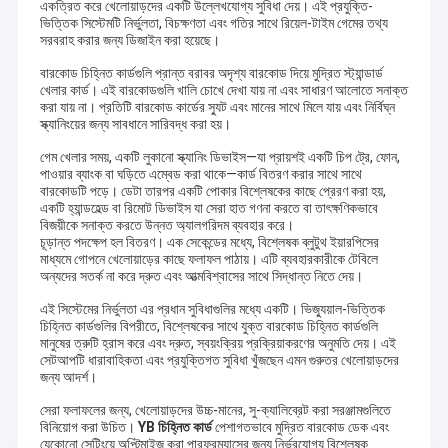
একত্রিত করে খেলোয়াড়দের একটি উল্লেখযোগ্য সুবিধা দেয়। এই প্রযুক্তি-
ভিত্তিক সিস্টেমটি নির্ভুলতা, বিচক্ষণতা এবং গতির সাথে রিয়েল-টাইম গেমের তথ্য
সরবরাহ করার জন্য ডিজাইন করা হয়েছে।
বারকোড চিহ্নিত কার্ডগুলি প্রান্ত বরাবর অদৃশ্য বারকোড দিয়ে মুদ্রিত স্ট্যান্ডার্ড
খেলার কার্ড। এই বারকোডগুলি খালি চোখে দেখা যায় না এবং সাধারণ আলোতে সনাক্ত
করা যায় না। প্রতিটি বারকোড কার্ডের স্যুট এবং মানের সাথে মিলে যায় এবং নির্বিঘ্ন
স্ক্যানিংয়ের জন্য সাবধানে সারিবদ্ধ করা হয়।
গেম খেলার সময়, একটি লুকানো স্ক্যানিং ডিভাইস—যা প্রায়শই একটি চিপ ট্রে, ফোন,
পাওয়ার ব্যাংক বা ঘড়িতে এম্বেড করা থাকে—কার্ড বিতরণ করার সাথে সাথে
বারকোডটি পড়ে। ডেটা তারপর একটি পোকার বিশ্লেষকের কাছে প্রেরণ করা হয়,
একটি হ্যান্ডহেল্ড বা রিমোট ডিভাইস যা সেরা হাত গণনা করতে বা তাৎক্ষণিকভাবে
বিজয়ীকে সনাক্ত করতে উন্নত অ্যালগরিদম ব্যবহার করে।
চূড়ান্ত পদক্ষেপ হল বিতরণ। এক সেকেন্ডের মধ্যে, বিশ্লেষক ব্লুটুথ ইয়ারপিসের
মাধ্যমে গোপনে খেলোয়াড়ের কাছে ফলাফল পাঠায়। এটি ব্যবহারকারীকে টেবিলে
অন্যদের সতর্ক না করে দ্রুত এবং আত্মবিশ্বাসের সাথে সিদ্ধান্ত নিতে দেয়।
এই সিস্টেমের নির্ভুলতা এর প্রধান সুবিধাগুলির মধ্যে একটি। ভিজ্যুয়াল-ভিত্তিক
চিহ্নিত কার্ডগুলির বিপরীতে, বিশ্লেষকের সাথে যুক্ত বারকোড চিহ্নিত কার্ডগুলি
মানুষের ত্রুটি হ্রাস করে এবং দ্রুত, স্বয়ংক্রিয় প্রক্রিয়াকরণের অনুমতি দেয়। এই
সেটআপটি ধারাবাহিকতা এবং প্রযুক্তিগত সুবিধা খুঁজছেন এমন গুরুতর খেলোয়াড়দের
জন্য আদর্শ।
সেরা ফলাফলের জন্য, খেলোয়াড়দের উচ্চ-মানের, সু-ক্যালিব্রেট করা সরঞ্জামগুলিতে
বিনিয়োগ করা উচিত।
YB চিহ্নিত কার্ড
পেশাগতভাবে মুদ্রিত বারকোড ডেক এবং
যেকোনো সেটিংয়ে অপ্টিমাইজ করা পারফরম্যান্সের জন্য নির্ভরযোগ্য বিশ্লেষক