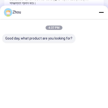
সামঞ্জস্যতা প্রদান করে।
Zhou
Recommended Products
4:37 PM
Good day, what product are you looking for?
কার্ডের মাধ্যমে দেখতে উজ্জ্বল
চিহ্নিত কার্ডের জন্য ইউভি চশমা
চিহ্নিত কার্ড চশমা কার্
সানগ্লাস
দিয়ে প্রতিটি পোকার গেমকে
দেখে এবং লুকানো চিহ্ন
আধিপত্য বিস্তার করুন
করে
অনুসন্ধান পাঠান
অনুসন্ধান পাঠান
অনুসন্ধান পা
বাড়ি
আমাদের
আমাদের সাথে যোগাযোগ
Desktop
Site
সম্পর্কে
করুন
সাইট ম্যাপ
গোপনীয়তা নীতি