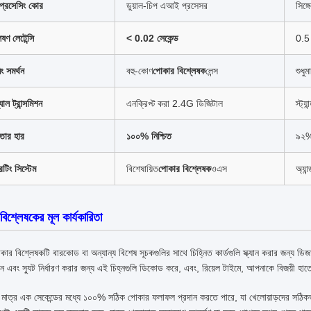
 প্রসেসিং কোর
ডুয়াল-চিপ এআই প্রসেসর
সিঙ
েষণ লেটেন্সি
< 0.02 সেকেন্ড
0.5 
নিং সমর্থন
বহু-কোণ
পোকার বিশ্লেষক
লেন্স
শুধুম
যাল ট্রান্সমিশন
এনক্রিপ্ট করা 2.4G ডিজিটাল
স্ট্যা
ুলতার হার
১০০% নিশ্চিত
৯২%
টিং সিস্টেম
বিশেষায়িত
পোকার বিশ্লেষক
ওএস
অ্যা
িশ্লেষকের মূল কার্যকারিতা
ার বিশ্লেষকটি বারকোড বা অন্যান্য বিশেষ সূচকগুলির সাথে চিহ্নিত কার্ডগুলি স্ক্যান করার জন্য ডি
মান এবং স্যুট নির্ধারণ করার জন্য এই চিহ্নগুলি ডিকোড করে, এবং, রিয়েল টাইমে, আপনাকে বিজয়ী হা
ি মাত্র এক সেকেন্ডের মধ্যে ১০০% সঠিক পোকার ফলাফল প্রদান করতে পারে, যা খেলোয়াড়দের সঠিকভাব