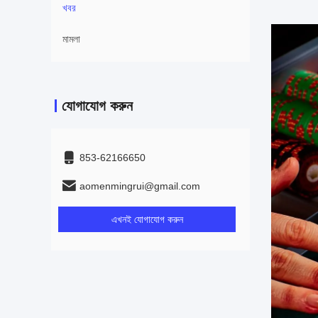
খবর
মামলা
যোগাযোগ করুন
853-62166650‬
aomenmingrui@gmail.com
এখনই যোগাযোগ করুন