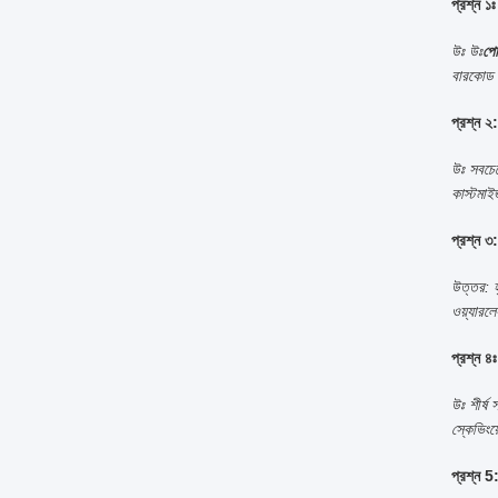
প্রশ্ন 
উঃ উঃ
পো
বারকোড স
প্রশ্ন 
উঃ সবচেয
কাস্টমাই
প্রশ্ন ৩
উত্তর: হ
ওয়্যারলে
প্রশ্ন ৪
উঃ শীর্ষ 
স্কেভিংয
প্রশ্ন 