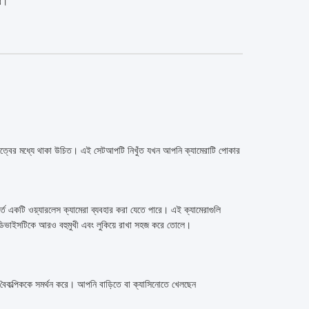
রে।
ান দূরত্বের মধ্যে থাকা উচিত। এই সেটআপটি নিখুঁত যখন আপনি ক্যামেরাটি পোকার
্তে একটি ওয়্যারলেস ক্যামেরা ব্যবহার করা যেতে পারে। এই ক্যামেরাগুলি
ি ডিভাইসটিকে আরও বহুমুখী এবং লুকিয়ে রাখা সহজ করে তোলে।
 বৈকল্পিককে সমর্থন করে। আপনি বাড়িতে বা ক্যাসিনোতে খেলছেন