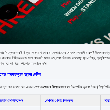
ার বিশ্লেষক একটি উন্নত সরঞ্জাম যা পোকার খেলোয়াড়দের গেমপ্লে চলাকালীন একটি উল্লেখযোগ্য প
 বারকোড চিহ্নিতকরণের সাথে কার্ডগুলি স্ক্যান করে,তথ্য ডিকোড করেআসুন মূল বৈশিষ্ট্য, প্রযুক
নে কাজ করে তা নিয়ে গভীরভাবে আলোচনা করি।
তিগত পারফরম্যান্স তুলনা টেবিল
ে তুলে ধরা হয়েছে কেন একজন পেশাদার
পোকার বিশ্লেষক
সাধারণ বিকল্পগুলির তুলনায় উচ্চ ঝুঁকিপূর্ণ প
িক্যাল স্পেসিফিকেশন
পেশাদার পোকার বিশ্লেষক
স্ট্যা