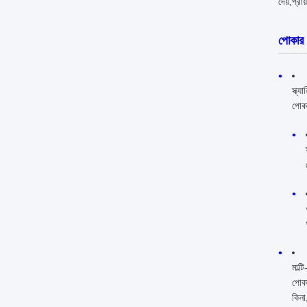
দেয়,প্র
পোকার 
স্ক্য
পোকা
মাল্ট
পোকা
কিনা