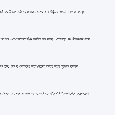
একটি উচ্চ গতির ক্যামেরা ব্যবহার করে চিহ্নিত কার্ডের প্রান্তে অদৃশ্য
 সহ শত শত গেম প্রোগ্রাম প্রি-ইনস্টল করা আছে, খেলোয়াড় এবং ডিলারদের জন্য
াড়ির চাবি, ঘড়ি বা লাইটারের মতো দৈনন্দিন বস্তুর মধ্যে লুকানো বাহ্যিক
টেকশন লেপ ব্যবহার করা হয়, যা এগুলিকে স্ট্যান্ডার্ড ইলেকট্রনিক ফ্রিকোয়েন্সি