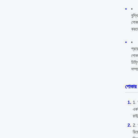
বুদ্
পোকা
করতে
প্রয
পোকা
চিহ্
সম্প
পোকার ব
একট
রাউ
রিয