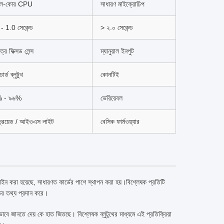
্গেল-কোর CPU
সাধারণ মাইক্রোচিপ
- 1.0 সেকেন্ড
> ২.০ সেকেন্ড
াত্র ফিক্সড লেন্স
ম্যানুয়াল ইনপুট
ন্ডার্ড ব্লুটুথ
কোনটিই
 - ৯৬%
ভেরিয়েবল
ন্ড্রয়েড / আইওএস লাইট
বেসিক ফার্মওয়্যার
জাইন করা হয়েছে, সাধারণত কার্ডের পাশে স্থাপন করা হয়।বিশ্লেষক প্রতিটি
তের তথ্য প্রদান করে।
ে জানতে দেয় কে হাত জিতছে। বিশ্লেষক ব্লুটুথের মাধ্যমে এই প্রতিক্রিয়া