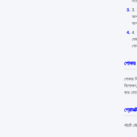
দিয
আপন
আপন
যেম
পোক
পোকার
পোকার বি
বিশ্লেষণ
করে তো
প্রোডাক
পাঁচটি ম