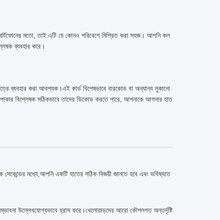
স্মার্টফোনের মতো, তাই এটি যে কোনও পরিবেশে মিশ্রিত করা সহজ। আপনি কল
শ্লেষক ব্যবহার করে।
কত্রে ব্যবহার করা আবশ্যক।এই কার্ড বিশেষভাবে বারকোড বা অন্যান্য লুকানো
 কিন্তু পোকার বিশ্লেষক সঠিকভাবে তাদের ডিকোড করতে পারে, আপনাকে আপনার হাত
এক সেকেন্ডের মধ্যে,আপনি একটি হাতের সঠিক বিজয়ী জানতে হবে এবং ভবিষ্যতে
 সম্ভাবনা উল্লেখযোগ্যভাবে হ্রাস করে।খেলোয়াড়দের আরো কৌশলগত অন্তর্দৃষ্টি