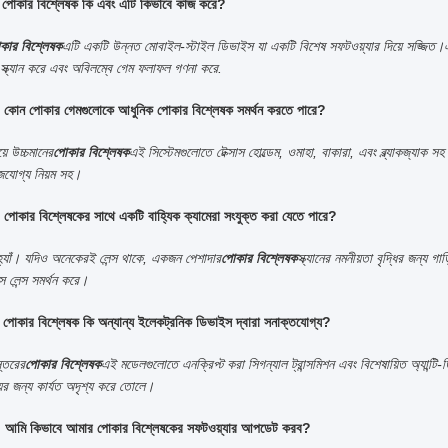
১ঃ পোকার বিশ্লেষক কি এবং এটি কিভাবে কাজ করে?
কার বিশ্লেষক
এটি একটি উন্নত মোবাইল-স্টাইল ডিভাইস যা একটি বিশেষ সফটওয়্যার দিয়ে সজ্জিত।এটি 
্ক্যান করে এবং অবিলম্বে গেম ফলাফল গণনা করে.
২: কোন পোকার গেমগুলোকে আধুনিক পোকার বিশ্লেষক সমর্থন করতে পারে?
়ে উচ্চমানের
পোকার বিশ্লেষক
এই সিস্টেমগুলোতে টেক্সাস হোল্ডেম, ওমাহা, বাকারা, এবং ব্ল্যাকজ্যাক
জযোগ্য নিয়ম সহ।
: পোকার বিশ্লেষকের সাথে একটি বাহ্যিক ক্যামেরা সংযুক্ত করা যেতে পারে?
্যাঁ। যদিও অনেকেরই লেন্স থাকে, একজন পেশাদার
পোকার বিশ্লেষক
স্ক্যানের নমনীয়তা বৃদ্ধির জন্য গ
স লেন্স সমর্থন করে।
ঃ পোকার বিশ্লেষক কি অন্যান্য ইলেকট্রনিক ডিভাইস দ্বারা সনাক্তযোগ্য?
স্তরের
পোকার বিশ্লেষক
এই মডেলগুলোতে এনক্রিপ্ট করা সিগন্যাল ট্রান্সমিশন এবং বিশেষায়িত অ্যান্টি-ডি
়ের জন্য কার্যত অদৃশ্য করে তোলে।
5: আমি কিভাবে আমার পোকার বিশ্লেষকের সফটওয়্যার আপডেট করব?