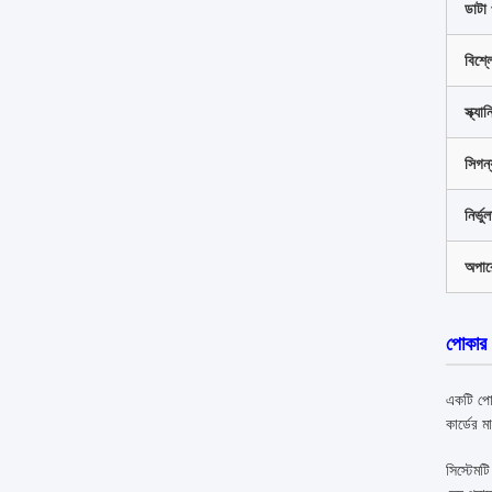
ডাটা
বিশ্ল
স্ক্যা
সিগন্
নির্ভ
অপারে
পোকার ব
একটি পোক
কার্ডের 
সিস্টেমট