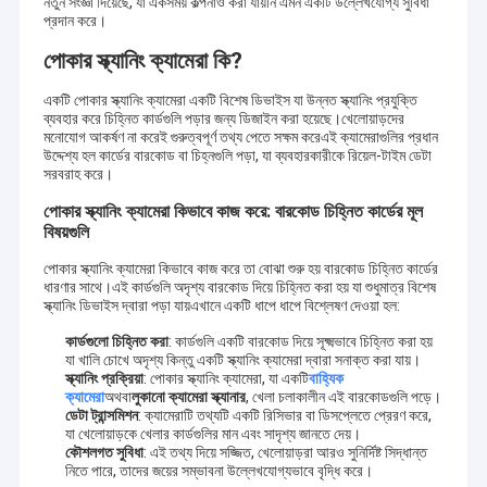
নতুন সংজ্ঞা দিয়েছে, যা একসময় কল্পনাও করা যায়নি এমন একটি উল্লেখযোগ্য সুবিধা
প্রদান করে।
পোকার স্ক্যানিং ক্যামেরা কি?
একটি পোকার স্ক্যানিং ক্যামেরা একটি বিশেষ ডিভাইস যা উন্নত স্ক্যানিং প্রযুক্তি
ব্যবহার করে চিহ্নিত কার্ডগুলি পড়ার জন্য ডিজাইন করা হয়েছে।খেলোয়াড়দের
মনোযোগ আকর্ষণ না করেই গুরুত্বপূর্ণ তথ্য পেতে সক্ষম করেএই ক্যামেরাগুলির প্রধান
উদ্দেশ্য হল কার্ডের বারকোড বা চিহ্নগুলি পড়া, যা ব্যবহারকারীকে রিয়েল-টাইম ডেটা
সরবরাহ করে।
পোকার স্ক্যানিং ক্যামেরা কিভাবে কাজ করে: বারকোড চিহ্নিত কার্ডের মূল
বিষয়গুলি
পোকার স্ক্যানিং ক্যামেরা কিভাবে কাজ করে তা বোঝা শুরু হয় বারকোড চিহ্নিত কার্ডের
ধারণার সাথে।এই কার্ডগুলি অদৃশ্য বারকোড দিয়ে চিহ্নিত করা হয় যা শুধুমাত্র বিশেষ
স্ক্যানিং ডিভাইস দ্বারা পড়া যায়এখানে একটি ধাপে ধাপে বিশ্লেষণ দেওয়া হল:
কার্ডগুলো চিহ্নিত করা
: কার্ডগুলি একটি বারকোড দিয়ে সূক্ষ্মভাবে চিহ্নিত করা হয়
যা খালি চোখে অদৃশ্য কিন্তু একটি স্ক্যানিং ক্যামেরা দ্বারা সনাক্ত করা যায়।
স্ক্যানিং প্রক্রিয়া
: পোকার স্ক্যানিং ক্যামেরা, যা একটি
বাহ্যিক
ক্যামেরা
অথবা
লুকানো ক্যামেরা স্ক্যানার
, খেলা চলাকালীন এই বারকোডগুলি পড়ে।
ডেটা ট্রান্সমিশন
: ক্যামেরাটি তথ্যটি একটি রিসিভার বা ডিসপ্লেতে প্রেরণ করে,
যা খেলোয়াড়কে খেলার কার্ডগুলির মান এবং সাদৃশ্য জানতে দেয়।
কৌশলগত সুবিধা
: এই তথ্য দিয়ে সজ্জিত, খেলোয়াড়রা আরও সুনির্দিষ্ট সিদ্ধান্ত
নিতে পারে, তাদের জয়ের সম্ভাবনা উল্লেখযোগ্যভাবে বৃদ্ধি করে।