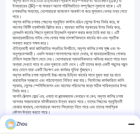
অদৃশ্য কালি দিয়ে তৈরি চিহ্নিতকরণ প্রকাশ করে—সাধারণত অতিবেগুনি (UV) বা
ইনফ্রারেড (IR)—যা সাধারণ আলো পরিস্থিতিতে সম্পূর্ণরূপে লুকানো থাকে। এই
চশমাগুলির সাহায্যে, খেলোয়াড়রা মনোযোগ আকর্ষণ না করে মূল্যবান খেলার তথ্য পেতে
পারে।
অদৃশ্য কালির চশমার পেছনের প্রযুক্তি কাস্টম-রঙিন লেন্সের উপর নির্ভর করে, যা
আলোর নির্দিষ্ট তরঙ্গদৈর্ঘ্য ফিল্টার করে। ব্যবহৃত কালির প্রকারের উপর নির্ভর করে,
লেন্সগুলি কার্ডের পিছনে লুকানো চিহ্নগুলি প্রকাশ করার জন্য তৈরি করা হয়। এটি
ব্যবহারকারীদের লাইভ গেম খেলার সময় তাৎক্ষণিকভাবে কার্ডের মান এবং প্রতীক
সনাক্ত করতে সক্ষম করে।
ঐতিহ্যবাহী কার্ড জালিয়াতির পদ্ধতির বিপরীতে, অদৃশ্য কালির চশমা সূক্ষ্ম এবং অ-
অনুপ্রবেশকারী। এগুলি সাধারণ সানগ্লাসের মতো দেখায়, যা ব্যবহারকারীদের পোকার
টেবিলে সহজে মিশে যেতে দেয়। খেলোয়াড়রা স্বাভাবিকভাবে অভিনয় করতে পারে যখন
অন্যরা দেখতে পারে না এমন লুকানো ডেটা দেখে। এটি তাদের জন্য একটি পছন্দের পছন্দ
করে তোলে যারা একটি বিচক্ষণ এবং কার্যকর সুবিধা খুঁজছেন।
অদৃশ্য কালির চশমা প্রায়শই উচ্চ-মানের চিহ্নিত কার্ডের সাথে যুক্ত করা হয় যাতে
ধারাবাহিক স্বচ্ছতা এবং পাঠযোগ্যতা নিশ্চিত করা যায়। সিস্টেমের কার্যকারিতা কালি
প্রকার, লেন্সের স্পেসিফিকেশন এবং আলোর পরিবেশের মধ্যে সঠিক সারিবদ্ধতার উপর
নির্ভর করে।
আপনি টেক্সাস হোল্ড'এম, ওমাহা বা ব্ল্যাকজ্যাক খেলছেন না কেন, অদৃশ্য কালির চশমা
আপনার সম্ভাবনাকে নাটকীয়ভাবে উন্নত করতে পারে। তাদের পিছনের প্রযুক্তিটি
বোঝার মাধ্যমে, খেলোয়াড়রা অবগত সিদ্ধান্ত নিতে পারে এবং তাদের সামগ্রিক
কৌশল উন্নত করতে পারে।
Zhou
Recommended Products