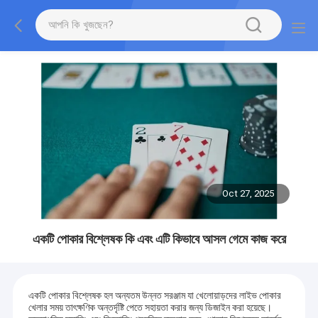
Oct 27, 2025
একটি পোকার বিশ্লেষক কি এবং এটি কিভাবে আসল গেমে কাজ করে
একটি পোকার বিশ্লেষক হল অন্যতম উন্নত সরঞ্জাম যা খেলোয়াড়দের লাইভ পোকার
খেলার সময় তাৎক্ষণিক অন্তর্দৃষ্টি পেতে সহায়তা করার জন্য ডিজাইন করা হয়েছে।