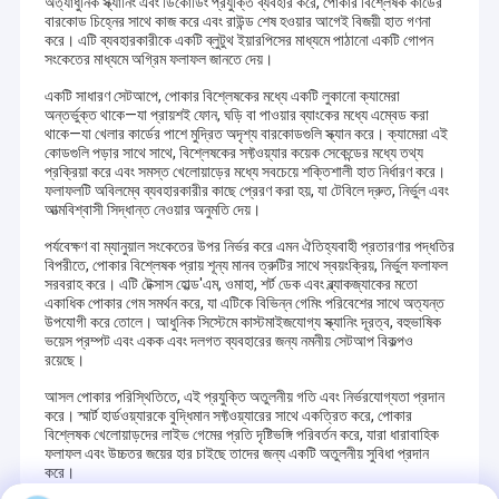
অত্যাধুনিক স্ক্যানিং এবং ডিকোডিং প্রযুক্তি ব্যবহার করে, পোকার বিশ্লেষক কার্ডের
বারকোড চিহ্নের সাথে কাজ করে এবং রাউন্ড শেষ হওয়ার আগেই বিজয়ী হাত গণনা
করে। এটি ব্যবহারকারীকে একটি ব্লুটুথ ইয়ারপিসের মাধ্যমে পাঠানো একটি গোপন
সংকেতের মাধ্যমে অগ্রিম ফলাফল জানতে দেয়।
একটি সাধারণ সেটআপে, পোকার বিশ্লেষকের মধ্যে একটি লুকানো ক্যামেরা
অন্তর্ভুক্ত থাকে—যা প্রায়শই ফোন, ঘড়ি বা পাওয়ার ব্যাংকের মধ্যে এম্বেড করা
থাকে—যা খেলার কার্ডের পাশে মুদ্রিত অদৃশ্য বারকোডগুলি স্ক্যান করে। ক্যামেরা এই
কোডগুলি পড়ার সাথে সাথে, বিশ্লেষকের সফ্টওয়্যার কয়েক সেকেন্ডের মধ্যে তথ্য
প্রক্রিয়া করে এবং সমস্ত খেলোয়াড়ের মধ্যে সবচেয়ে শক্তিশালী হাত নির্ধারণ করে।
ফলাফলটি অবিলম্বে ব্যবহারকারীর কাছে প্রেরণ করা হয়, যা টেবিলে দ্রুত, নির্ভুল এবং
আত্মবিশ্বাসী সিদ্ধান্ত নেওয়ার অনুমতি দেয়।
পর্যবেক্ষণ বা ম্যানুয়াল সংকেতের উপর নির্ভর করে এমন ঐতিহ্যবাহী প্রতারণার পদ্ধতির
বিপরীতে, পোকার বিশ্লেষক প্রায় শূন্য মানব ত্রুটির সাথে স্বয়ংক্রিয়, নির্ভুল ফলাফল
সরবরাহ করে। এটি টেক্সাস হোল্ড'এম, ওমাহা, শর্ট ডেক এবং ব্ল্যাকজ্যাকের মতো
একাধিক পোকার গেম সমর্থন করে, যা এটিকে বিভিন্ন গেমিং পরিবেশের সাথে অত্যন্ত
উপযোগী করে তোলে। আধুনিক সিস্টেমে কাস্টমাইজযোগ্য স্ক্যানিং দূরত্ব, বহুভাষিক
ভয়েস প্রম্পট এবং একক এবং দলগত ব্যবহারের জন্য নমনীয় সেটআপ বিকল্পও
রয়েছে।
আসল পোকার পরিস্থিতিতে, এই প্রযুক্তি অতুলনীয় গতি এবং নির্ভরযোগ্যতা প্রদান
করে। স্মার্ট হার্ডওয়্যারকে বুদ্ধিমান সফ্টওয়্যারের সাথে একত্রিত করে, পোকার
বিশ্লেষক খেলোয়াড়দের লাইভ গেমের প্রতি দৃষ্টিভঙ্গি পরিবর্তন করে, যারা ধারাবাহিক
ফলাফল এবং উচ্চতর জয়ের হার চাইছে তাদের জন্য একটি অতুলনীয় সুবিধা প্রদান
করে।