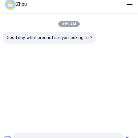
Zhou
Recommended Products
3:59 AM
Good day, what product are you looking for?
পোকার গেমসের জন্য এক্স-রে
কার্ড গেমসে উন্নত চিহ্ন
পোকার প্রতারণার ফ্য
ভিজন সানগ্লাস দিয়ে লুকানো
সনাক্তকরণের জন্য পোকার
ইনফ্রারেড কালি চশমা ম
চিহ্নগুলি আবিষ্কার করুন
মিররযুক্ত চশমা
কার্ডের জন্য
অনুসন্ধান পাঠান
অনুসন্ধান পাঠান
অনুসন্ধান পা
বাড়ি
আমাদের
আমাদের সাথে যোগাযোগ
Desktop
Site
সম্পর্কে
করুন
সাইট ম্যাপ
গোপনীয়তা নীতি
গুণ
জুজু প্রতারণা ডিভাইস
চীন কারখানা.Copyright © 2026 YB Poker Cheat Co.,
Ltd. All Rights Reserved.