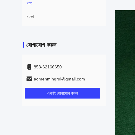
খবর
মামলা
যোগাযোগ করুন
853-62166650‬
aomenmingrui@gmail.com
এখনই যোগাযোগ করুন