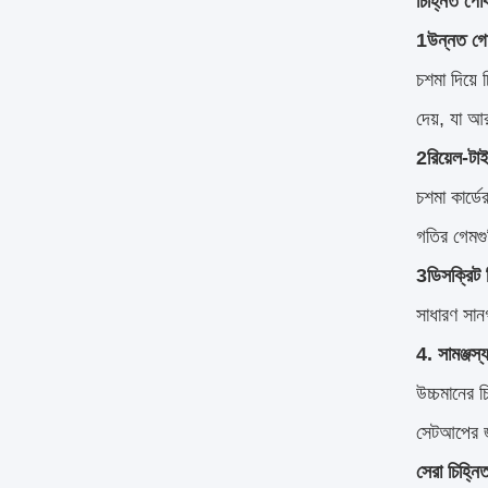
চিহ্নিত পোক
1উন্নত গে
চশমা দিয়ে
দেয়, যা আ
2রিয়েল-টাই
চশমা কার্ডে
গতির গেমগ
3ডিসক্রিট
সাধারণ সান
4. সামঞ্জস্
উচ্চমানের চ
সেটআপের জ
সেরা চিহ্নি