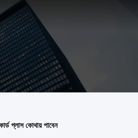
র্ড গ্লাস কোথায় পাবেন