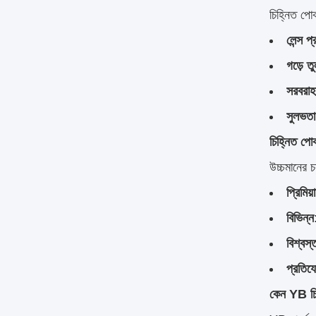
চিহ্নিত পোক
লেন্স প্
গড়ে তু
সরবরাহক
সুলভতা
চিহ্নিত পো
উচ্চমানের চ
প্রিমিয়
বিভিন্ন
বিশ্বস্
প্রতিয
কেন YB চিহ