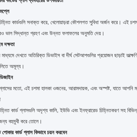
ার কার্ডের গ্লাস ব্যবহারের উপকারিতা
মপ্লে
 চিহ্নিত কার্ডগুলি সনাক্ত করে, খেলোয়াড়রা কৌশলগত সুবিধা অর্জন করে। এই চশ
রও ভাল সিদ্ধান্ত গ্রহণ এবং উন্নত ফলাফলের অনুমতি দেয়।
ম দক্ষতা
র মাধ্যমে দেখতে অতিরিক্ত ডিভাইস বা দীর্ঘ সেটআপগুলির প্রয়োজন ছাড়াই তাত্ক্ষণ
ুলিতে অমূল্য।
 ডিজাইন
গ্লাসের মতো, এই চশমা হালকা ওজনের, আরামদায়ক, এবং অস্পষ্ট, যাতে আপনি 
য
িহ্নিত কার্ড গ্লাসগুলি অদৃশ্য কালি, ইউভি এবং ইনফ্রারেড চিহ্নিতকরণ সহ বিভিন্ন 
ন্য বহুমুখী করে তোলে।
ত পোকার কার্ড গ্লাস কিভাবে চয়ন করবেন