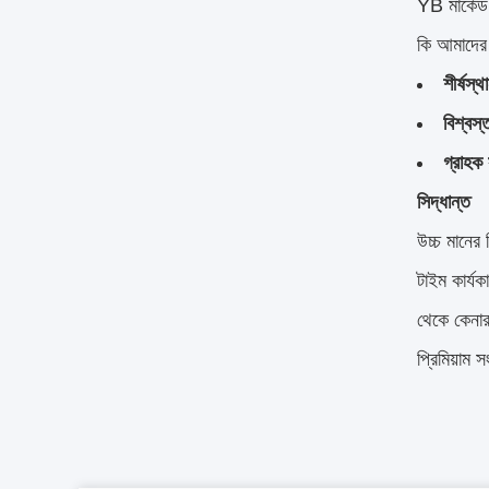
YB মার্কেড 
কি আমাদের
শীর্ষস্থ
বিশ্বস্
গ্রাহক 
সিদ্ধান্ত
উচ্চ মানের 
টাইম কার্যক
থেকে কেনার
প্রিমিয়াম স