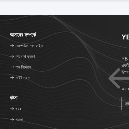
আমাদের সম্পর্কে
YB
কোম্পানির প্রোফাইল
কারখানা ভ্রমণ
YB P
একটি
মান নিয়ন্ত্রণ
উত্প
সাইট ম্যাপ
ঠকাই
ইউভি 
আমরা
ডিভা
ঘটনা
খবর
মামলা