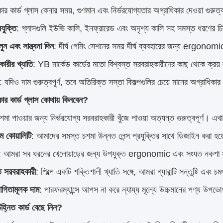
ার কার্ড গ্লাস কেনার সময়, গুণমান এবং নির্ভরযোগ্যতার অগ্রাধিকার দেওয়া গুরুত্
রযুক্তি
: গ্লাসগুলি ইউভি কালি, ইনফ্রারেড এবং অদৃশ্য কালি সহ সমস্ত ধরণের চি
লুন এবং সান্ত্বনা দিন
: দীর্ঘ গেমিং সেশনের সময় দীর্ঘ ব্যবহারের জন্য ergonomi
ারীর খ্যাতি
: YB মার্কেড কার্ডের মতো বিশ্বস্ত সরবরাহকারীদের কাছ থেকে ক্রয় ক
: যদিও দাম গুরুত্বপূর্ণ, তবে অতিরিক্ত সস্তা বিকল্পগুলির চেয়ে মানের অগ্রাধিকার
কার কার্ড গ্লাস কোথায় কিনবেন?
শমা পাওয়ার জন্য নির্ভরযোগ্য সরবরাহকারী খুঁজে পাওয়া অত্যন্ত গুরুত্বপূর্ণ। এখা
াম কোয়ালিটি
: আমাদের সমস্ত চশমা উন্নত লেন্স প্রযুক্তির সাথে ডিজাইন করা হয
: আমরা সব ধরনের খেলোয়াড়ের জন্য উপযুক্ত ergonomic এবং সংযত নকশা সহ শ
ত সরবরাহকারী
: শিল্পে একটি শক্তিশালী খ্যাতি সঙ্গে, আমরা গ্যারান্টি সন্তুষ্টি এবং
োগিতামূলক দাম
: পারফরম্যান্সে আপস না করে ন্যায্য মূল্যে উচ্চমানের পণ্য উপ
্নিত কার্ড বেছে নিন?