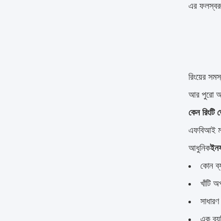
এর ফলস্বরূ
রিংয়ের সম
আর পুরো অ
কেন রিংটি
এফবিআই মার
আধুনিক
ইনফ
কোন ব্
খাঁটি 
সাধারণ
এক ব্য