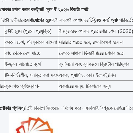
োকার চশমা বনাম কনট্যাক্ট লেন্স ₹ ২০২৬ বিজয়ী স্পষ্ট
 রিংটা ভারীভাবে
যোগাযোগের লেন্স
এই কারণেই পেশাদাররা
চিহ্নিত কার্ড গ্লাস
পরিবর্তেঃ
কন্টাক্ট লেন্স (পুরনো প্রযুক্তি)
ইনফ্রারেড পোকার প্রতারণার চশমা (2026
শুকনো চোখ, পরিষ্কারের ঝামেলা
সারারাত পরতে হবে, রক্ষণাবেক্ষণ হবে না
কাছ থেকে দেখা যাচ্ছে
দেখতে সাধারণ ডিজাইনারের চশমার মতো
উজ্জ্বল আলোতে ব্যর্থ
ক্যাসিনো এবং ব্যাকরুমে ক্রিস্টাল পরিষ্কার
টিম-নির্ভরশীল, সনাক্ত করা সহজ
একক, প্যাসিভ, কোন ইলেকট্রনিক্স
 খরচ
ক্রমাগত প্রতিস্থাপন
একবারের জন্য, চিরকালের জন্য
পোকার গ্লাস
প্রতিটি বিভাগে জিতেছে ∙ বিশেষ করে এফবিআই বিশ্বকে দেখিয়ে দ