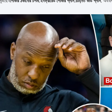
ুঁজছেন
পোকার ঠকানোর চশমা
,
ইনফ্রারেড পোকার গ্লাস
,
চিহ্নিত কার্ড গ্লাস
, অথবা