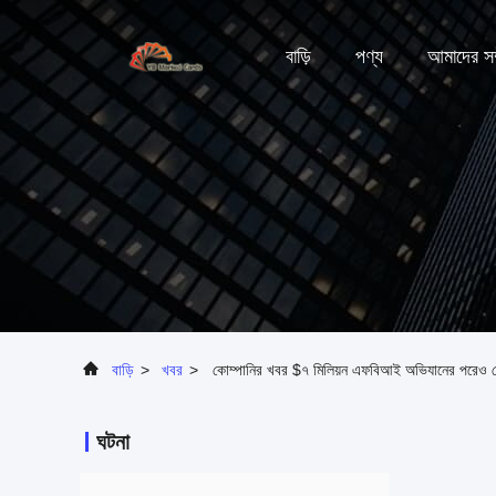
বাড়ি
পণ্য
আমাদের সম্
বাড়ি
>
খবর
>
কোম্পানির খবর $৭ মিলিয়ন এফবিআই অভিযানের পরেও 
ঘটনা