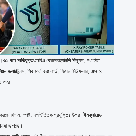
ে।
৩১ জন অভিযুক্ত
এনবিএ কোচসহ
চ্যানসি বিলুপস
, সংগঠিত 
িয়ন ডলার
টুলস, প্রি-মার্ক করা কার্ড, ফিক্সড মিউফলার, এক্স-রে 
তে পারে।
 করছে বিশাল, স্পষ্ট, দলভিত্তিক প্রযুক্তির উপর।
ইনফ্রারেড 
পয়সা ছাপছে।