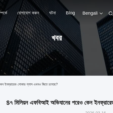
পর্কে
যোগাযোগ করুন
ঘটনা
Blog
Bengali
খবর
কেন ইনফ্রারেড পোকার গ্লাস এখনও জিতে চলেছে?
$৭ মিলিয়ন এফবিআই অভিযানের পরেও কেন ইনফ্রারে