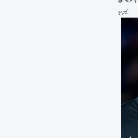
যদি আপনি খ
মুহূর্তে.