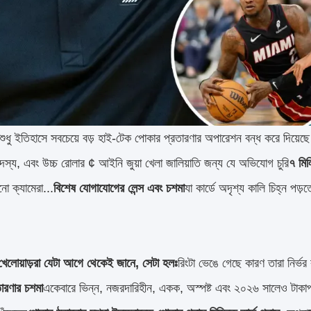
শুধু ইতিহাসে সবচেয়ে বড় হাই-টেক পোকার প্রতারণার অপারেশন বন্ধ করে দিয়েছ
স্য, এবং উচ্চ রোলার ¢ আইনি জুয়া খেলা জালিয়াতি জন্য যে অভিযোগ চুরি
৭ মিল
নো ক্যামেরা...
বিশেষ যোগাযোগের লেন্স এবং চশমা
যা কার্ডে অদৃশ্য কালি চিহ্ন পড়
র্ট খেলোয়াড়রা যেটা আগে থেকেই জানে, সেটা হলঃ
রিংটা ভেঙে গেছে কারণ তারা নির্ভর
ারণার চশমা
একেবারে ভিন্ন, নজরদারিহীন, একক, অস্পষ্ট এবং ২০২৬ সালেও টাকা