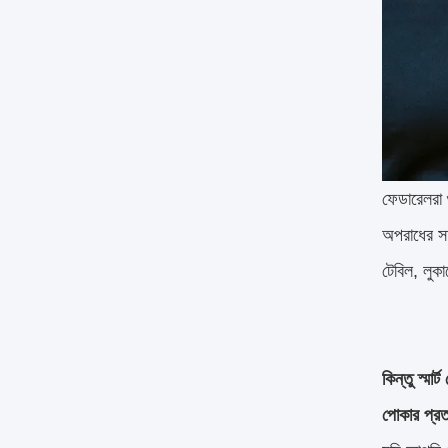
ফেডারেলরা 
অপরাধের সদ
টেবিল, লুকা
কিন্তু স্মা
পোকার প্রত