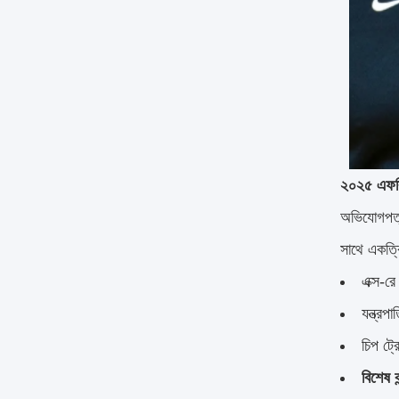
২০২৫ এফবিআ
অভিযোগপত্রট
সাথে একত্র
এক্স-রে
যন্ত্রপা
চিপ ট্র
বিশেষ ক