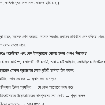
প, ক্ষতিগ্রস্তরা লক্ষ লক্ষ লোককে হারিয়েছে।
স্যা হচ্ছে, অনেক লোক জড়িত, অনেক সরঞ্জাম, ম্যাচের মাঝখানে লেন্স শুকিয়ে গ
পারেশন ভেঙে যাবে.
 ভেঙে পড়েছিল? এবং কেন ইনফ্রারেড পোকার চশমা এখনও নিরাপদ?
্ক করা কার্ড পড়ার ধারণাটা নষ্ট করেনি, তারা একটি অস্থির, দলভিত্তিক সিস্টে
্রারেড পোকার প্রতারণার চশমা
প্রতিটি দুর্বলতা ঠিক করুন:
যাটারি, কোন সংকেত → স্ক্যান করা অসম্ভব
অপটিক্যাল ফিল্টার প্রযুক্তি → যে কোন আলোতে কাজ করে
 ডিজাইনারের উড়োজাহাজের সানগ্লাসের মত দেখায় → শূন্য সন্দেহ
ক্তির অপারেশন → কোন গুপ্তচর