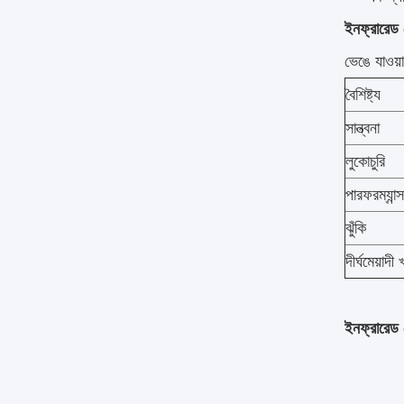
ইনফ্রারেড প
ভেঙে যাওয়া
বৈশিষ্ট্য
সান্ত্বনা
লুকোচুরি
পারফরম্যান্স
ঝুঁকি
দীর্ঘমেয়াদী
ইনফ্রারেড 