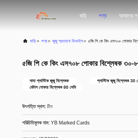
বাড়ি
পণ্য
আমাদের সম্
বাড়ি
>
পণ্য
>
জুজু প্রতারণা ডিভাইস
>
৫জি পি কে কিং এস৭০৮ পোকার বিশ্লে
৫জি পি কে কিং এস৭০৮ পোকার বিশ্লেষক ৩০-৮০ সে
সাদা প্লাস্টিক জুজু বিশ্লেষক
প্লাস্টিক জুজু বিশ্লেষক 30 
মেটাল পোকার বিশ্লেষক 80 সেমি
উৎপত্তি স্থল:
চীন
পরিচিতিমুলক নাম:
YB Marked Cards