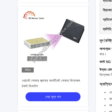
ক্যামেরা
ফ্রিকোয়ে
প্রতিবে
ব্যাটারি:
মূল বৈশিষ্ট্
আপগ্রেড কর
করে।
ফাস্ট 5G
উন্নত ফোন 
ভিডিও
বিশ্লেষক সি
ওয়ালেট পোকার স্ক্যানার আলটিমেট পোকার বিশ্লেষক
অ্যাপ্লি
ঠকাই ডিভাইস
ওয
সেরা মূল্য পান
কা
সম
ক্