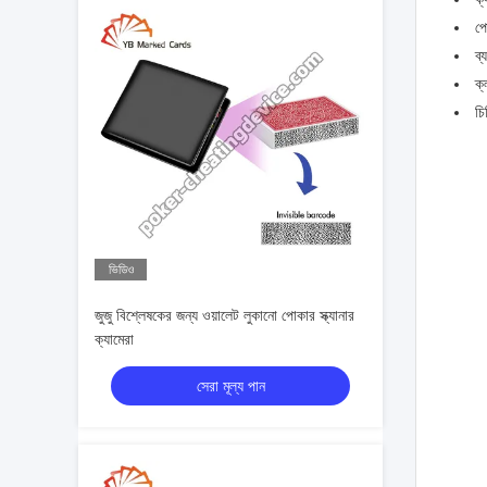
পো
ব্
ক্
চি
ভিডিও
জুজু বিশ্লেষকের জন্য ওয়ালেট লুকানো পোকার স্ক্যানার
ক্যামেরা
সেরা মূল্য পান