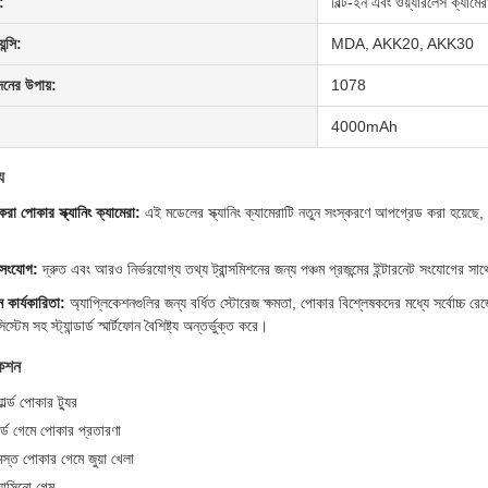
:
বিল্ট-ইন এবং ওয়্যারলেস ক্যামের
ন্সি:
MDA, AKK20, AKK30
দনের উপায়:
1078
4000mAh
য
া পোকার স্ক্যানিং ক্যামেরা:
এই মডেলের স্ক্যানিং ক্যামেরাটি নতুন সংস্করণে আপগ্রেড করা হয়েছে, যা
 সংযোগ:
দ্রুত এবং আরও নির্ভরযোগ্য তথ্য ট্রান্সমিশনের জন্য পঞ্চম প্রজন্মের ইন্টারনেট সংযোগের সা
কার্যকারিতা:
অ্যাপ্লিকেশনগুলির জন্য বর্ধিত স্টোরেজ ক্ষমতা, পোকার বিশ্লেষকদের মধ্যে সর্বোচ্চ র
স্টেম সহ স্ট্যান্ডার্ড স্মার্টফোন বৈশিষ্ট্য অন্তর্ভুক্ত করে।
কেশন
়ার্ল্ড পোকার ট্যুর
র্ড গেমে পোকার প্রতারণা
স্ত পোকার গেমে জুয়া খেলা
যাসিনো গেম