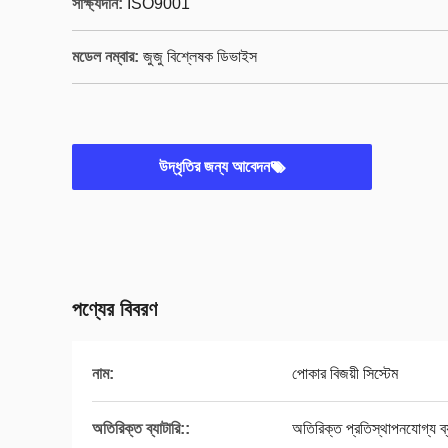
সাক্ষ্যদান:
ISO9001
মডেল নম্বার:
জুজু বিশ্লেষক ডিভাইস
উদ্ধৃতির জন্য আবেদন
পণ্যের বিবরণ
নাম:
পোকার বিজয়ী সিস্টেম
অতিরিক্ত ব্যাটারি::
অতিরিক্ত প্রতিস্থাপনযোগ্য ব্