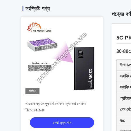
সংশ্লিষ্ট পণ্য
পণ্যের বর্ণ
5G PK ক
30-80cm 
উপাদান
স্ক্যানি
স্ক্যানিং
ভিডিও
প্রতিবে
পাওয়ার ব্যাংক লুকানো পোকার ক্যামেরা পোকার
গেম সেট
বিশ্লেষক জন্য
রঙ:
সেরা মূল্য পান