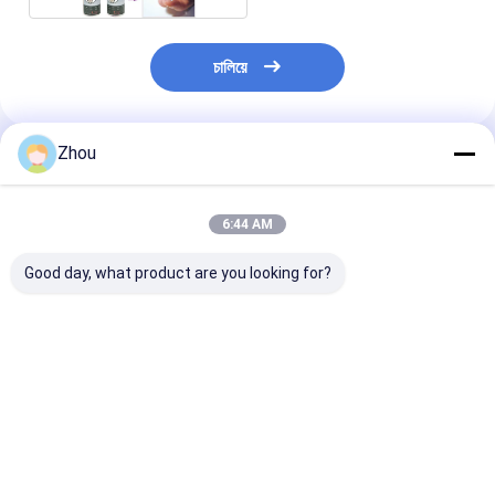
চালিয়ে
Zhou
প্রস্তাবিত পণ্য
6:44 AM
Good day, what product are you looking for?
4mm ইনফ্রারেড কন্টাক্ট লেন্স
প্রতারণার জন্য ইনফ্রারেড কন্টাক্ট
অদৃশ্য কালি দিয়ে চিহ্নি
উজ্জ্বল UV চিহ্নিত পোকার কার্ড
লেন্স।
কার্ড ইনফ্রারেড কন্টাক্ট 
কন্টাক্ট লেন্স
ভালো দাম
ভালো দাম
ভালো দাম