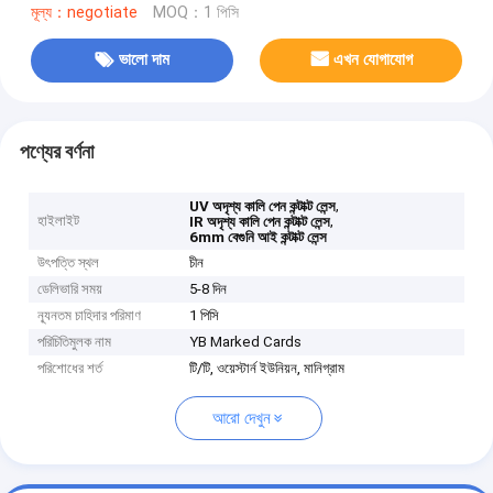
মূল্য：negotiate
MOQ：1 পিসি
ভালো দাম
এখন যোগাযোগ
পণ্যের বর্ণনা
,
UV অদৃশ্য কালি পেন কন্টাক্ট লেন্স
হাইলাইট
,
IR অদৃশ্য কালি পেন কন্টাক্ট লেন্স
6mm বেগুনি আই কন্টাক্ট লেন্স
উৎপত্তি স্থল
চীন
ডেলিভারি সময়
5-8 দিন
ন্যূনতম চাহিদার পরিমাণ
1 পিসি
পরিচিতিমুলক নাম
YB Marked Cards
পরিশোধের শর্ত
টি/টি, ওয়েস্টার্ন ইউনিয়ন, মানিগ্রাম
আরো দেখুন