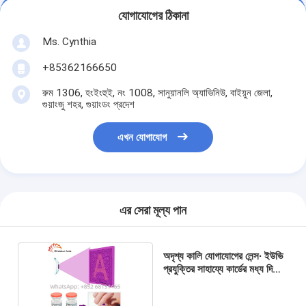
যোগাযোগের ঠিকানা
Ms. Cynthia
‪+85362166650‬
রুম 1306, হংইংহুই, নং 1008, সানুয়ানলি অ্যাভিনিউ, বাইয়ুন জেলা,
গুয়াংজু শহর, গুয়াংডং প্রদেশ
এখন যোগাযোগ
এর সেরা মূল্য পান
অদৃশ্য কালি যোগাযোগের লেন্স∙ ইউভি
প্রযুক্তির সাহায্যে কার্ডের মধ্য দিয়ে
দেখুন