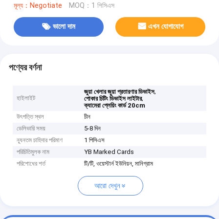
মূল্য：Negotiate
MOQ：1 পিসিএস
ভালো দাম
এখন যোগাযোগ
পণ্যের বর্ণনা
,
জুয়া খেলার জুয়া প্রতারণার ডিভাইস
হাইলাইট
,
পোকার চিটিং ডিভাইস লাইটার
ক্যামেরা প্লেয়িং কার্ড 20cm
উৎপত্তি স্থল
চীন
ডেলিভারি সময়
5-8 দিন
ন্যূনতম চাহিদার পরিমাণ
1 পিসিএস
পরিচিতিমুলক নাম
YB Marked Cards
পরিশোধের শর্ত
টি/টি, ওয়েস্টার্ন ইউনিয়ন, মানিগ্রাম
আরো দেখুন