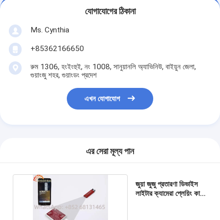
যোগাযোগের ঠিকানা
Ms. Cynthia
‪+85362166650‬
রুম 1306, হংইংহুই, নং 1008, সানুয়ানলি অ্যাভিনিউ, বাইয়ুন জেলা,
গুয়াংজু শহর, গুয়াংডং প্রদেশ
এখন যোগাযোগ
এর সেরা মূল্য পান
জুয়া জুজু প্রতারণা ডিভাইস
লাইটার ক্যামেরা প্লেয়িং কার্ড
20cm স্ক্যানিং