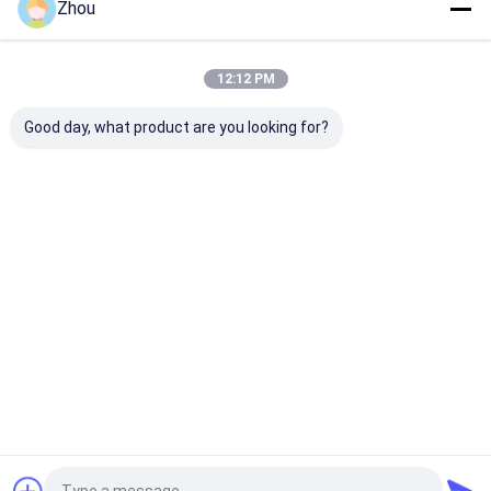
Zhou
বাড়ি
আমাদের
আমাদের সাথে যোগাযোগ
Desktop
Site
সম্পর্কে
করুন
12:12 PM
সাইট ম্যাপ
গোপনীয়তা নীতি
গুণ
জুজু প্রতারণা ডিভাইস
চীন কারখানা.Copyright © 2026 YB Poker Cheat Co.,
Good day, what product are you looking for?
Ltd. All Rights Reserved.
বাড়ি
পণ্য
আমাদের সম্পর্কে