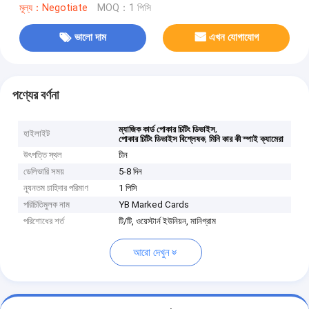
মূল্য：Negotiate
MOQ：1 পিসি
ভালো দাম
এখন যোগাযোগ
পণ্যের বর্ণনা
,
ম্যাজিক কার্ড পোকার চিটিং ডিভাইস
হাইলাইট
,
পোকার চিটিং ডিভাইস বিশ্লেষক
মিনি কার কী স্পাই ক্যামেরা
উৎপত্তি স্থল
চীন
ডেলিভারি সময়
5-8 দিন
ন্যূনতম চাহিদার পরিমাণ
1 পিসি
পরিচিতিমুলক নাম
YB Marked Cards
পরিশোধের শর্ত
টি/টি, ওয়েস্টার্ন ইউনিয়ন, মানিগ্রাম
আরো দেখুন