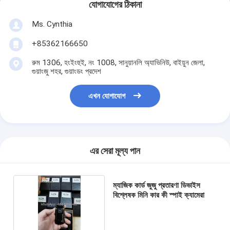
যোগাযোগের ঠিকানা
Ms. Cynthia
‪+85362166650‬
রুম 1306, হংইংহুই, নং 1008, সানুয়ানলি অ্যাভিনিউ, বাইয়ুন জেলা,
গুয়াংজু শহর, গুয়াংডং প্রদেশ
এখন যোগাযোগ
এর সেরা মূল্য পান
ম্যাজিক কার্ড জুজু প্রতারণা ডিভাইস
বিশ্লেষক মিনি কার কী স্পাই ক্যামেরা