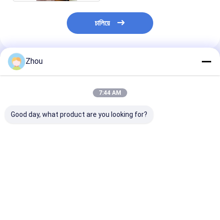
চালিয়ে
Zhou
প্রস্তাবিত পণ্য
7:44 AM
Good day, what product are you looking for?
সঠিক বারকোড পোকার কার্ড
পাওয়ার ব্যাংক লুকানো পোকার
ওয়ালেট পোকার স্ক্যানা
প্রতারণার জন্য স্টেলথ ওয়াচ
ক্যামেরা পোকার বিশ্লেষক জন্য
আলটিমেট পোকার বিশ্
প্লেিং কার্ড স্ক্যানার
ডিভাইস
ভালো দাম
ভালো দাম
ভালো দাম