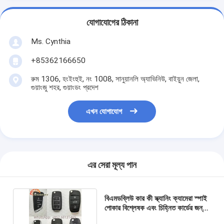
যোগাযোগের ঠিকানা
Ms. Cynthia
‪+85362166650‬
রুম 1306, হংইংহুই, নং 1008, সানুয়ানলি অ্যাভিনিউ, বাইয়ুন জেলা,
গুয়াংজু শহর, গুয়াংডং প্রদেশ
এখন যোগাযোগ
এর সেরা মূল্য পান
বিএমডব্লিউ কার কী স্ক্যানিং ক্যামেরা স্পাই
পোকার বিশ্লেষক এবং চিহ্নিত কার্ডের জন্য
প্রতারণা ডিভাইস