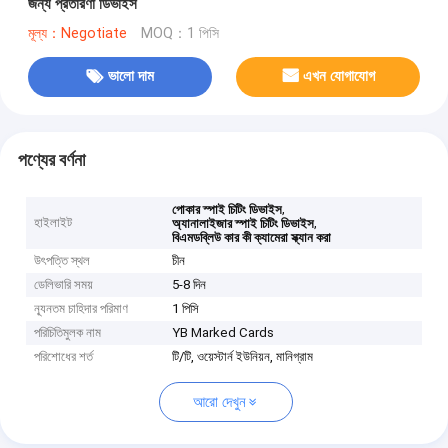
জন্য প্রতারণা ডিভাইস
মূল্য：Negotiate
MOQ：1 পিসি
ভালো দাম
এখন যোগাযোগ
পণ্যের বর্ণনা
,
পোকার স্পাই চিটিং ডিভাইস
হাইলাইট
,
অ্যানালাইজার স্পাই চিটিং ডিভাইস
বিএমডব্লিউ কার কী ক্যামেরা স্ক্যান করা
উৎপত্তি স্থল
চীন
ডেলিভারি সময়
5-8 দিন
ন্যূনতম চাহিদার পরিমাণ
1 পিসি
পরিচিতিমুলক নাম
YB Marked Cards
পরিশোধের শর্ত
টি/টি, ওয়েস্টার্ন ইউনিয়ন, মানিগ্রাম
আরো দেখুন