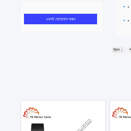
এখনই যোগাযোগ করুন
ট্যাগ：
স