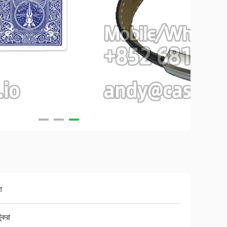
ো
টুকরা