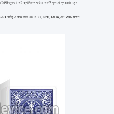
র বৈশিষ্ট্যযুক্ত। এই ক্লাসিকাল ঘড়িতে একটি লুকানো ক্যামেরার লেন্স
5 সেমি বা 20-40 সেমি) এ কাজ করে এবং K30, K20, MDA,এবং V86 মডেল.