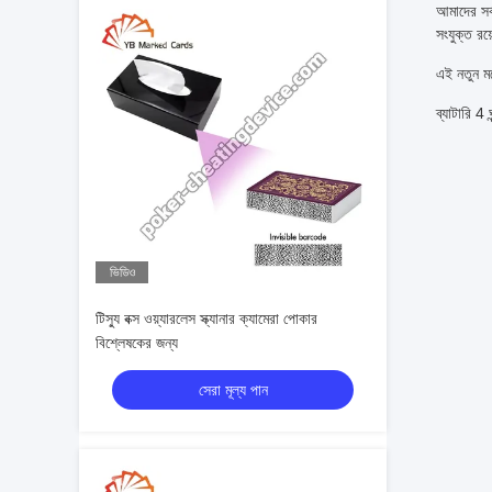
আমাদের সর্
সংযুক্ত রয়
এই নতুন মড
ব্যাটারি 4 
ভিডিও
টিস্যু বক্স ওয়্যারলেস স্ক্যানার ক্যামেরা পোকার
বিশ্লেষকের জন্য
সেরা মূল্য পান