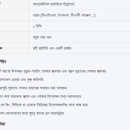
ড
আন্তর্জাতিক ক্যাসিনো স্ট্যান্ডার্ড
এয়ার (ডিএইচএল, ইএমএস, টিএনটি ফেডেক্স...)
১ পিসি
নমুনা খরচ হবে
িক
দুটি ব্যাটারি এবং একটি চার্জার
ষ্ট্য
টি ধরণের উপলব্ধঃ হ্যান্ড-গ্যাচিং পোকার স্ক্যানার এবং স্বল্প দূরত্বের পোকার স্ক্যানার
যাশনেবল চেহারা এবং সূক্ষ্ম কারিগরি
রোপুরি লুকানো পোকার ক্যামেরা সনাক্ত করা অসম্ভব
রুত কার্ড বারকোড স্ক্যান এবং পোকার বিশ্লেষক তথ্য স্থানান্তর
 কে কিং, সিভিকে বা একেকে সিরিজের বিশ্লেষকগুলির সাথে কাজ করে
পন যোগাযোগের জন্য ক্ষুদ্র কানের দুল অন্তর্ভুক্ত
মিকা