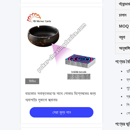
স্ট্যান্ডার্
চালান
MOQ
নমুনা
আনুষাঙ্গ
পণ্যের বৈশি
দু
ফ্
ভিডিও
পু
বারকোড সনাক্তকরণের সাথে পোকার বিশ্লেষকের জন্য
দ্
অ্যাশট্রে লুকানো স্ক্যানার
পি
সেরা মূল্য পান
গো
পণ্যের ভূ