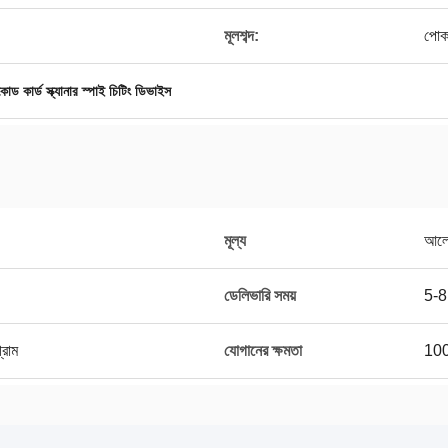
মূলশব্দ:
পোকা
োড কার্ড স্ক্যানার স্পাই চিটিং ডিভাইস
মূল্য
আলোচ
ডেলিভারি সময়
5-8
্রাম
যোগানের ক্ষমতা
100