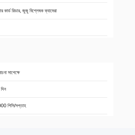
র কার্ড রিডার, জুজু বিশ্লেষক ক্যামেরা
না সাপেক্ষে
 দিন
00 পিসি/সপ্তাহ