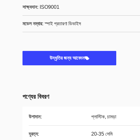
সাক্ষ্যদান:
ISO9001
মডেল নম্বার:
স্পাই প্রতারণা ডিভাইস
উদ্ধৃতির জন্য আবেদন
পণ্যের বিবরণ
উপাদান:
প্লাস্টিক, চামড়া
দূরত্ব:
20-35 সেমি