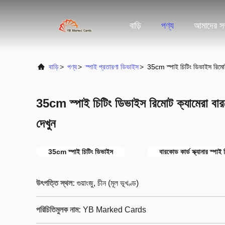
বাড়ি
পণ্য
আমাদের সম্
বাড়ি
>
পণ্য
>
স্পাই প্রতারণা ডিভাইস
>
35cm স্পাই চিটিং ডিভাইস রিমোট ক
35cm স্পাই চিটিং ডিভাইস রিমোট ক্যামেরা বারকোড
দেখুন
35cm স্পাই চিটিং ডিভাইস
বারকোড কার্ড স্ক্যানার স্পাই
উৎপত্তি স্থল:
গুয়াংজু, চীন (মূল ভূখণ্ড)
পরিচিতিমুলক নাম:
YB Marked Cards