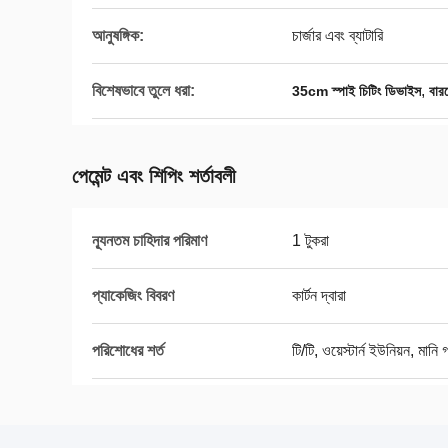
আনুষঙ্গিক:
চার্জার এবং ব্যাটারি
বিশেষভাবে তুলে ধরা:
,
35cm স্পাই চিটিং ডিভাইস
বারক
পেমেন্ট এবং শিপিং শর্তাবলী
ন্যূনতম চাহিদার পরিমাণ
1 টুকরা
প্যাকেজিং বিবরণ
কার্টন দ্বারা
পরিশোধের শর্ত
টি/টি, ওয়েস্টার্ন ইউনিয়ন, মানি গ