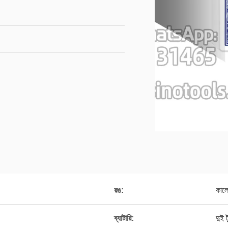
রঙ:
কাল
ব্যাটারি:
দুই 