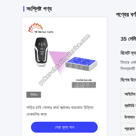
সংশ্লিষ্ট পণ্য
পণ্যের বর্ণ
35 সেমি 
রিমোট ক্যা
ভিতরে একটি
সিগন্যালট
বিশেষ উল
আইটেম 
ভিডিও
ব্যাটারি
গাড়ির চাবি পোকার কার্ড স্ক্যানার বারকোড চিহ্নিত
ডেকগুলির জন্য
উপাদান
সেরা মূল্য পান
প্রয়োগ