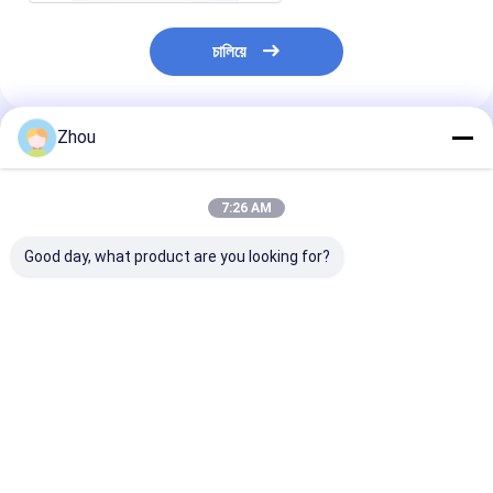
চালিয়ে
Zhou
প্রস্তাবিত পণ্য
7:26 AM
Good day, what product are you looking for?
সঠিক বারকোড পোকার কার্ড
পাওয়ার ব্যাংক লুকানো পোকার
ওয়ালেট পোকার স্ক্যানা
প্রতারণার জন্য স্টেলথ ওয়াচ
ক্যামেরা পোকার বিশ্লেষক জন্য
আলটিমেট পোকার বিশ্
প্লেিং কার্ড স্ক্যানার
ডিভাইস
ভালো দাম
ভালো দাম
ভালো দাম