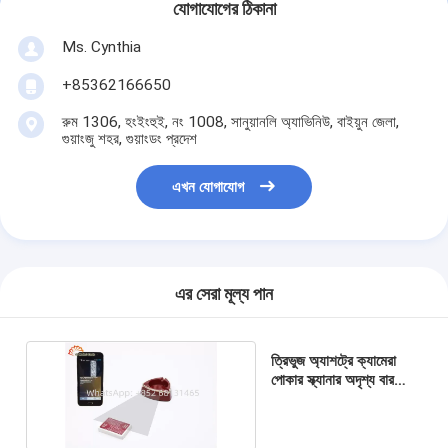
যোগাযোগের ঠিকানা
Ms. Cynthia
‪+85362166650‬
রুম 1306, হংইংহুই, নং 1008, সানুয়ানলি অ্যাভিনিউ, বাইয়ুন জেলা,
গুয়াংজু শহর, গুয়াংডং প্রদেশ
এখন যোগাযোগ
এর সেরা মূল্য পান
ত্রিভুজ অ্যাশট্রে ক্যামেরা
পোকার স্ক্যানার অদৃশ্য বারকোড
চিহ্নিত খেলার কার্ড