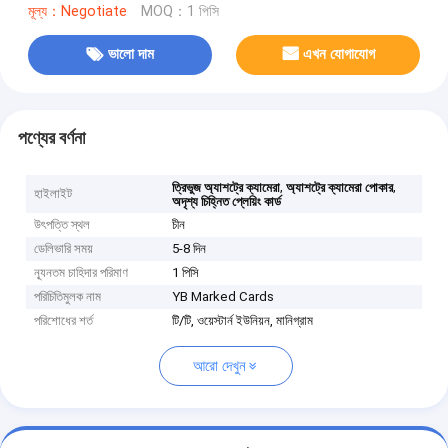
মূল্য：Negotiate
MOQ：1 পিসি
ভালো দাম
এখন যোগাযোগ
পণ্যের বর্ণনা
,
,
ত্রিভুজ অ্যাশট্রে ক্যামেরা
অ্যাশট্রে ক্যামেরা পোকার
হাইলাইট
অদৃশ্য চিহ্নিত প্লেয়িং কার্ড
উৎপত্তি স্থল
চীন
ডেলিভারি সময়
5-8 দিন
ন্যূনতম চাহিদার পরিমাণ
1 পিসি
পরিচিতিমুলক নাম
YB Marked Cards
পরিশোধের শর্ত
টি/টি, ওয়েস্টার্ন ইউনিয়ন, মানিগ্রাম
আরো দেখুন