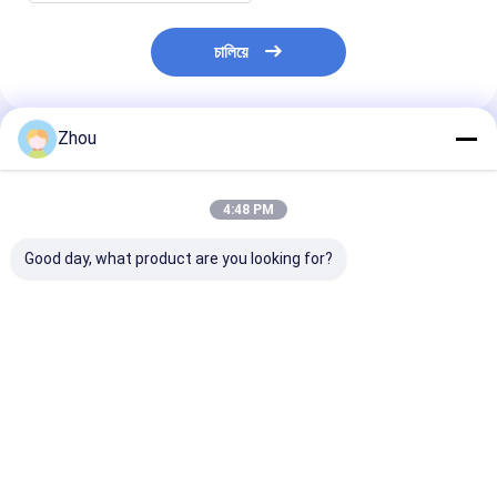
চালিয়ে
Zhou
প্রস্তাবিত পণ্য
4:48 PM
Good day, what product are you looking for?
সঠিক বারকোড পোকার কার্ড
পাওয়ার ব্যাংক লুকানো পোকার
ওয়ালেট পোকার স্ক্যানা
প্রতারণার জন্য স্টেলথ ওয়াচ
ক্যামেরা পোকার বিশ্লেষক জন্য
আলটিমেট পোকার বিশ্
প্লেিং কার্ড স্ক্যানার
ডিভাইস
ভালো দাম
ভালো দাম
ভালো দাম