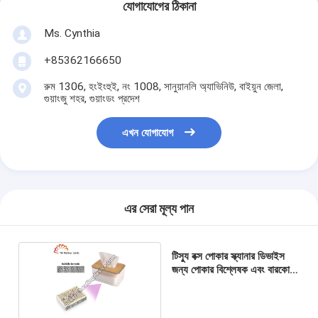
যোগাযোগের ঠিকানা
Ms. Cynthia
‪+85362166650‬
রুম 1306, হংইংহুই, নং 1008, সানুয়ানলি অ্যাভিনিউ, বাইয়ুন জেলা,
গুয়াংজু শহর, গুয়াংডং প্রদেশ
এখন যোগাযোগ
এর সেরা মূল্য পান
টিস্যু বক্স পোকার স্ক্যানার ডিভাইস
জন্য পোকার বিশ্লেষক এবং বারকোড
কার্ড