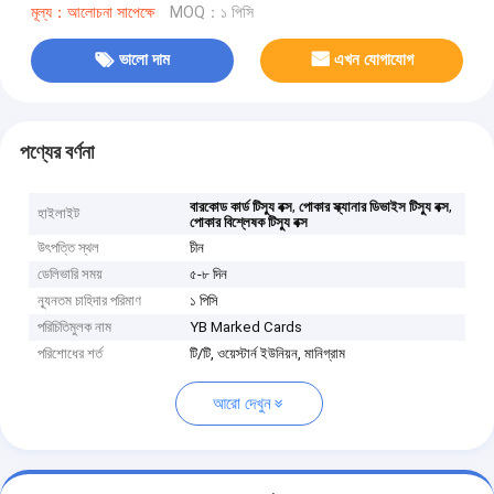
মূল্য：আলোচনা সাপেক্ষে
MOQ：১ পিসি
ভালো দাম
এখন যোগাযোগ
পণ্যের বর্ণনা
,
,
বারকোড কার্ড টিস্যু বক্স
পোকার স্ক্যানার ডিভাইস টিস্যু বক্স
হাইলাইট
পোকার বিশ্লেষক টিস্যু বক্স
উৎপত্তি স্থল
চীন
ডেলিভারি সময়
৫-৮ দিন
ন্যূনতম চাহিদার পরিমাণ
১ পিসি
পরিচিতিমুলক নাম
YB Marked Cards
পরিশোধের শর্ত
টি/টি, ওয়েস্টার্ন ইউনিয়ন, মানিগ্রাম
আরো দেখুন