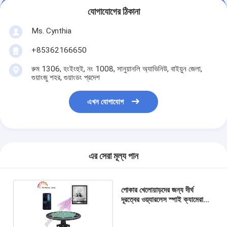
যোগাযোগের ঠিকানা
Ms. Cynthia
‪+85362166650‬
রুম 1306, হংইংহুই, নং 1008, সানুয়ানলি অ্যাভিনিউ, বাইয়ুন জেলা,
গুয়াংজু শহর, গুয়াংডং প্রদেশ
এখন যোগাযোগ
এর সেরা মূল্য পান
পোকার খেলোয়াড়দের জন্য দীর্ঘ
দূরত্বের ওয়্যারলেস স্পাই ক্যামেরা
স্ক্যানার আঁকা