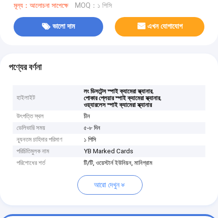
মূল্য：আলোচনা সাপেক্ষে
MOQ：১ পিসি
ভালো দাম
এখন যোগাযোগ
পণ্যের বর্ণনা
,
লং ডিসটেন্স স্পাই ক্যামেরা স্ক্যানার
হাইলাইট
,
পোকার প্লেয়ার স্পাই ক্যামেরা স্ক্যানার
ওয়্যারলেস স্পাই ক্যামেরা স্ক্যানার
উৎপত্তি স্থল
চীন
ডেলিভারি সময়
৫-৮ দিন
ন্যূনতম চাহিদার পরিমাণ
১ পিসি
পরিচিতিমুলক নাম
YB Marked Cards
পরিশোধের শর্ত
টি/টি, ওয়েস্টার্ন ইউনিয়ন, মানিগ্রাম
আরো দেখুন