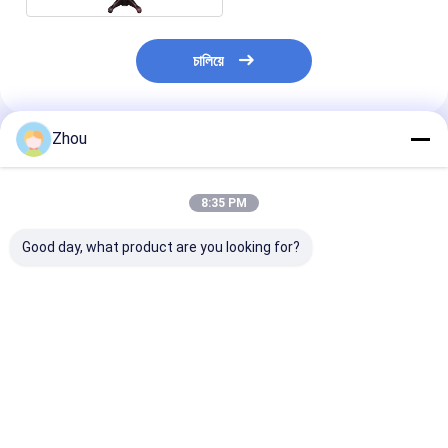
চালিয়ে
Zhou
প্রস্তাবিত পণ্য
8:35 PM
Good day, what product are you looking for?
সঠিক বারকোড পোকার কার্ড
পাওয়ার ব্যাংক লুকানো পোকার
ওয়ালেট পোকার স্ক্যানা
প্রতারণার জন্য স্টেলথ ওয়াচ
ক্যামেরা পোকার বিশ্লেষক জন্য
আলটিমেট পোকার বিশ্
প্লেিং কার্ড স্ক্যানার
ডিভাইস
ভালো দাম
ভালো দাম
ভালো দাম