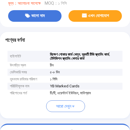
মূল্য：আলোচনা সাপেক্ষে
MOQ：১ পিসি
ভালো দাম
এখন যোগাযোগ
পণ্যের বর্ণনা
,
,
বিচক্ষণ পোকার কার্ড খেলুন
দূরবর্তী টিভি স্ক্যানিং কার্ড
হাইলাইট
টেলিভিশন স্ক্যানিং খেলার কার্ড
উৎপত্তি স্থল
চীন
ডেলিভারি সময়
৫-৮ দিন
ন্যূনতম চাহিদার পরিমাণ
১ পিসি
পরিচিতিমুলক নাম
YB Marked Cards
পরিশোধের শর্ত
টি/টি, ওয়েস্টার্ন ইউনিয়ন, মানিগ্রাম
আরো দেখুন