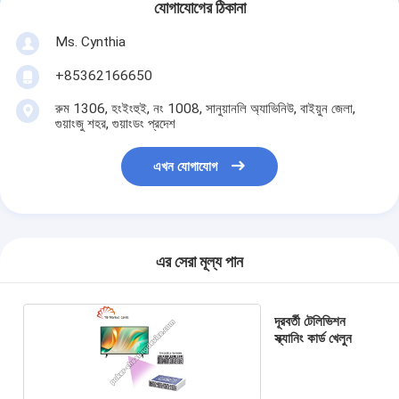
যোগাযোগের ঠিকানা
Ms. Cynthia
‪+85362166650‬
রুম 1306, হংইংহুই, নং 1008, সানুয়ানলি অ্যাভিনিউ, বাইয়ুন জেলা,
গুয়াংজু শহর, গুয়াংডং প্রদেশ
এখন যোগাযোগ
এর সেরা মূল্য পান
দূরবর্তী টেলিভিশন
স্ক্যানিং কার্ড খেলুন