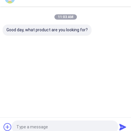
বাড়ি
আমাদের
আমাদের সাথে যোগাযোগ
Desktop
Site
সম্পর্কে
করুন
11:03 AM
সাইট ম্যাপ
গোপনীয়তা নীতি
গুণ
জুজু প্রতারণা ডিভাইস
চীন কারখানা.Copyright © 2026 YB Poker Cheat Co.,
Good day, what product are you looking for?
Ltd. All Rights Reserved.
বাড়ি
পণ্য
আমাদের সম্পর্কে