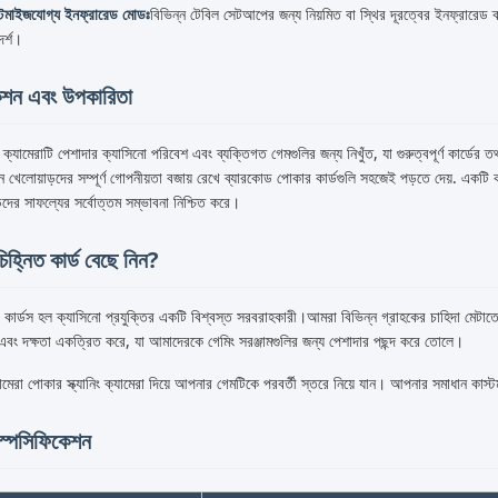
্টমাইজযোগ্য ইনফ্রারেড মোডঃ
বিভিন্ন টেবিল সেটআপের জন্য নিয়মিত বা স্থির দূরত্বের ইনফ্রারেড ক
র্শ।
কেশন এবং উপকারিতা
ং ক্যামেরাটি পেশাদার ক্যাসিনো পরিবেশ এবং ব্যক্তিগত গেমগুলির জন্য নিখুঁত, যা গুরুত্বপূর্ণ কার্ডে
 খেলোয়াড়দের সম্পূর্ণ গোপনীয়তা বজায় রেখে ব্যারকোড পোকার কার্ডগুলি সহজেই পড়তে দেয়. একটি কার্ড
়দের সাফল্যের সর্বোত্তম সম্ভাবনা নিশ্চিত করে।
হ্নিত কার্ড বেছে নিন?
েড কার্ডস হল ক্যাসিনো প্রযুক্তির একটি বিশ্বস্ত সরবরাহকারী।আমরা বিভিন্ন গ্রাহকের চাহিদা মেটা
 এবং দক্ষতা একত্রিত করে, যা আমাদেরকে গেমিং সরঞ্জামগুলির জন্য পেশাদার পছন্দ করে তোলে।
ামেরা পোকার স্ক্যানিং ক্যামেরা দিয়ে আপনার গেমটিকে পরবর্তী স্তরে নিয়ে যান। আপনার সমাধান ক
 স্পেসিফিকেশন