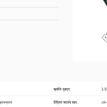
স্ক্যানিং দূরত্ব:
1-5 
্ল্যাকজ্যাক
চিহ্নিত কার্ডের ধরন:
এজ-স