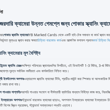
না
রদারি ক্যামেরা উন্নত গেমপ্লে জন্য পোকার স্ক্যানিং ক্যাম
েরা
পোকার স্ক্যানিং ক্যামেরা
YB Marked Cards থেকে একটি হাই-টেক সমাধান যা কার্ড স্ক্যান করার
র্ভুলতা মূল্যএর স্ক্যান করার ক্ষমতা
চিহ্নিত বারকোড কার্ড
এবং তাত্ক্ষণিক ফলাফল প্রদান
কার্ড চিহ্নিত ব
ানিং ক্যামেরার মূল বৈশিষ্ট্য
টেন্ডেড স্ক্যানিং রেঞ্জঃ
সংক্ষিপ্ত পরিসরের স্ক্যানারগুলির বিপরীতে, এই ডিভাইসটি 1-3 মিটার, 3-4 মিটার, 
জযোগ্য দূরত্ব সর্বাধিক নমনীয়তা এবং কার্যকারিতা নিশ্চিত করে।
মুখী ইনস্টলেশন অপশনঃ
ওয়্যারলেস স্ক্যানিং ক্যামেরা টিভি, প্রাচীর-মাউন্ট করা স্পিকার বা আলংকারি
ি বজায় রাখা যায়।
ল পাওয়ার সাপ্লাইঃ
সরাসরি পাওয়ার সংযোগ বা দীর্ঘস্থায়ী ব্যাটারির মাধ্যমে নির্বিঘ্নে কাজ করে, নিরবচ্
 ইনফ্রারেড অপশনঃ
স্ট্যান্ডার্ড বারকোড ক্যামেরা ছাড়াও, অপশনাল ইনফ্রারেড ক্যামেরা ইনফ্রারেড 
ি বিশেষ স্ক্রিন প্রয়োজন, স্ট্যান্ডার্ড সনাক্তকরণ পদ্ধতি এড়ানো।