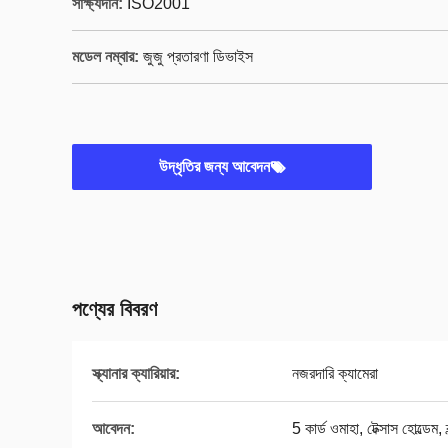
সাক্ষ্যদান:
ISO2001
মডেল নম্বার:
জুজু প্রতারণা ডিভাইস
উদ্ধৃতির জন্য আবেদন
পণ্যের বিবরণ
স্ক্যানার ক্যারিয়ার:
নজরদারি ক্যামেরা
আবেদন:
5 কার্ড ওমাহা, টেক্সাস হোল্ডেম, ব