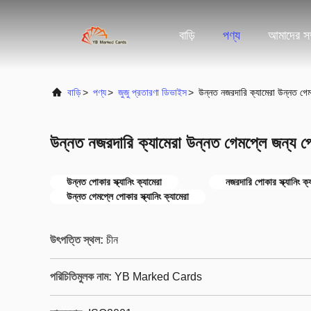
বাড়ি
পণ্য
আমাদের সম্
বাড়ি
>
পণ্য
>
জুজু প্রতারণা ডিভাইস
>
উন্নত নজরদারি ক্যামেরা উন্নত গেমপ্
উন্নত নজরদারি ক্যামেরা উন্নত গেমপ্লে জন্য পোক
উন্নত পোকার স্ক্যানিং ক্যামেরা
নজরদারি পোকার স্ক্যানিং ক্
উন্নত গেমপ্লে পোকার স্ক্যানিং ক্যামেরা
উৎপত্তি স্থল:
চীন
পরিচিতিমুলক নাম:
YB Marked Cards