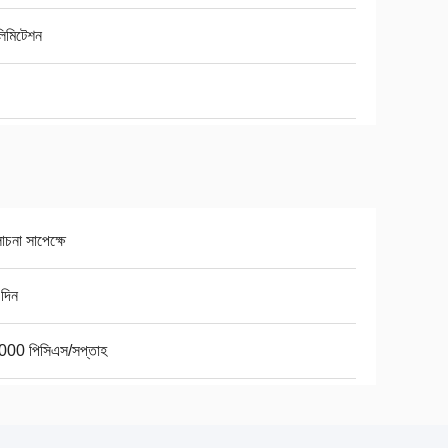
িমিটেশন
না সাপেক্ষে
দিন
000 পিসিএস/সপ্তাহ