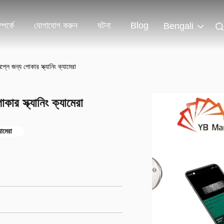
পর্কে
যোগাযোগ করুন
ঘটনা
Blog
Bengali
লে জন্য পোকার স্ক্যানিং ক্যামেরা
ার স্ক্যানিং ক্যামেরা
যামেরা