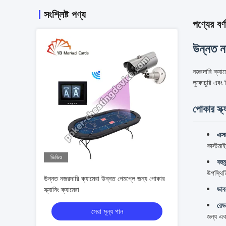
সংশ্লিষ্ট পণ্য
পণ্যের বর্ণ
উন্নত নজ
নজরদারি ক্যাম
লুকোচুরি এবং নি
পোকার স্ক্য
এক্স
কাস্টমাই
ভিডিও
বহু
উপস্থিত
উন্নত নজরদারি ক্যামেরা উন্নত গেমপ্লে জন্য পোকার
ডাব
স্ক্যানিং ক্যামেরা
রেড
সেরা মূল্য পান
জন্য একট