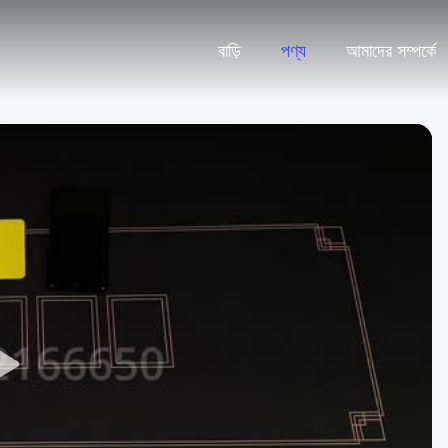
বাড়ি
পণ্য
আমাদের সম্পর্কে