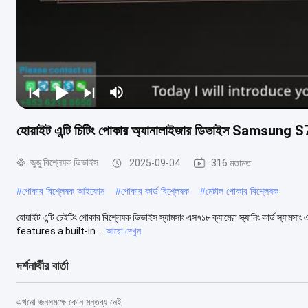
হোয়াইট এন্টি চিটিং পোকার অ্যানালাইজার ডিভাইস Samsung S718 
জুজু বিশ্লেষক ডিভাইস
2025-09-04
316 মতামত
#
পোকার বিশ্লেষক আইফোন
#
পোকার কার্ড বিশ্লেষক
#
মেটাল পোকার বিশ্লেষক
হোয়াইট এন্টি চেইটিং পোকার বিশ্লেষক ডিভাইস স্যামসাং এস৭১৮ ক্যামেরা স্ক্যানিং কার্ড স্যামস
features a built-in ...
আরো দেখুন
দর্শনার্থীর বার্তা
এখনো জনসমক্ষে কোন মন্তব্য নেই