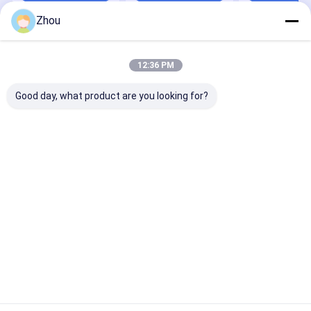
Zhou
বাড়ি
আমাদের
আমাদের সাথে যোগাযোগ
Desktop
Site
সম্পর্কে
করুন
12:36 PM
সাইট ম্যাপ
গোপনীয়তা নীতি
গুণ
জুজু প্রতারণা ডিভাইস
চীন কারখানা.Copyright © 2026 YB Poker Cheat Co.,
Good day, what product are you looking for?
Ltd. All Rights Reserved.
বাড়ি
পণ্য
আমাদের সম্পর্কে