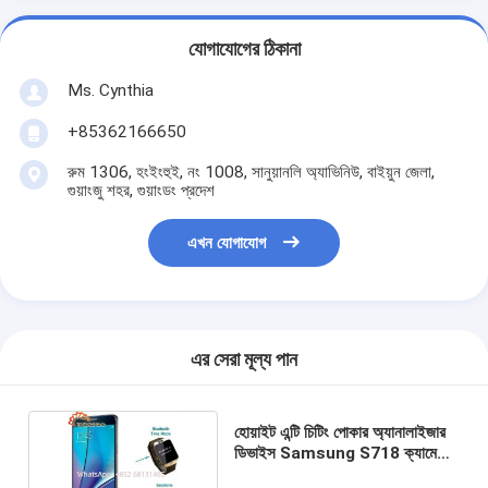
যোগাযোগের ঠিকানা
Ms. Cynthia
‪+85362166650‬
রুম 1306, হংইংহুই, নং 1008, সানুয়ানলি অ্যাভিনিউ, বাইয়ুন জেলা,
গুয়াংজু শহর, গুয়াংডং প্রদেশ
এখন যোগাযোগ
এর সেরা মূল্য পান
হোয়াইট এন্টি চিটিং পোকার অ্যানালাইজার
ডিভাইস Samsung S718 ক্যামেরা
স্ক্যানিং কার্ড