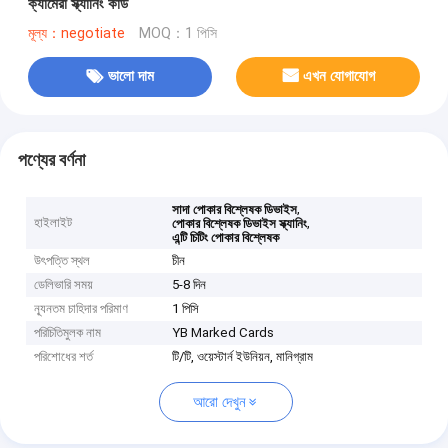
ক্যামেরা স্ক্যানিং কার্ড
মূল্য：negotiate
MOQ：1 পিসি
ভালো দাম
এখন যোগাযোগ
পণ্যের বর্ণনা
,
সাদা পোকার বিশ্লেষক ডিভাইস
হাইলাইট
,
পোকার বিশ্লেষক ডিভাইস স্ক্যানিং
এন্টি চিটিং পোকার বিশ্লেষক
উৎপত্তি স্থল
চীন
ডেলিভারি সময়
5-8 দিন
ন্যূনতম চাহিদার পরিমাণ
1 পিসি
পরিচিতিমুলক নাম
YB Marked Cards
পরিশোধের শর্ত
টি/টি, ওয়েস্টার্ন ইউনিয়ন, মানিগ্রাম
আরো দেখুন