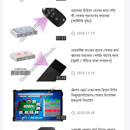
বারকোড চিহ্নিত ডেকের জন্য গাড়ি
কী পোকার প্রতারণার ক্যামেরা
(মার্কিউরি সুইচ)
জুজু প্রতারণা ডিভাইস
2025-11-19
01:53
ডায়নামিক পাওয়ার ব্যাংক পোকার কার্ড
স্ক্যানার বারকোড প্লেয়িং কার্ডের জন্য
(ফ্ল্যাট / দাঁড়িয়ে থাকা সংস্করণ)
জুজু প্রতারণা ডিভাইস
2025-12-18
01:36
টেক্সাস হোল্ড'এমের জন্য রিয়েল-টাইম
ভিজ্যুয়ালাইজেশন পোকার বিশ্লেষক
ট্যাবলেট ডিভাইস
জুজু বিশ্লেষক ডিভাইস
2025-09-28
01:02
ওয়ালেট পোকার কার্ড রিডার পোকার