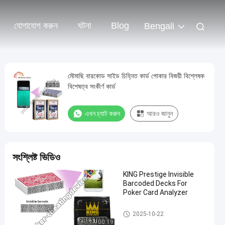
যোগাযোগ করুন
ঘটনা
Blog
Bengali
মৌমাছি বারকোড সাইড চিহ্নিত কার্ড পোকার বিজয়ী বিশ্লেষক
বিশেষত্ব সংকীর্ণ কার্ড
এখন চ্যাট করুন
আরও জানুন
সংশ্লিষ্ট ভিডিও
KING Prestige Invisible
Barcoded Decks For
Poker Card Analyzer
বারকোড চিহ্নিত কার্ড
2025-10-22
00:19