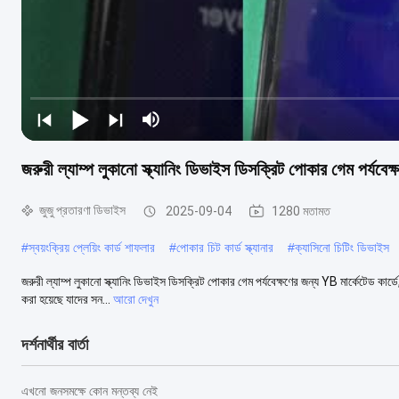
জরুরী ল্যাম্প লুকানো স্ক্যানিং ডিভাইস ডিসক্রিট পোকার গেম পর্যবেক্
জুজু প্রতারণা ডিভাইস
2025-09-04
1280 মতামত
#
স্বয়ংক্রিয় প্লেয়িং কার্ড শাফলার
#
পোকার চিট কার্ড স্ক্যানার
#
ক্যাসিনো চিটিং ডিভাইস
জরুরী ল্যাম্প লুকানো স্ক্যানিং ডিভাইস ডিসক্রিট পোকার গেম পর্যবেক্ষণের জন্য YB মার্কেটেড ক
করা হয়েছে যাদের সন...
আরো দেখুন
দর্শনার্থীর বার্তা
এখনো জনসমক্ষে কোন মন্তব্য নেই