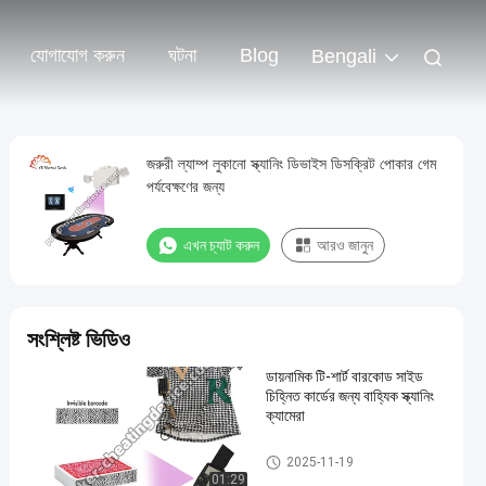
যোগাযোগ করুন
ঘটনা
Blog
Bengali
জরুরী ল্যাম্প লুকানো স্ক্যানিং ডিভাইস ডিসক্রিট পোকার গেম
পর্যবেক্ষণের জন্য
এখন চ্যাট করুন
আরও জানুন
সংশ্লিষ্ট ভিডিও
ডায়নামিক টি-শার্ট বারকোড সাইড
চিহ্নিত কার্ডের জন্য বাহ্যিক স্ক্যানিং
ক্যামেরা
জুজু প্রতারণা ডিভাইস
2025-11-19
01:29