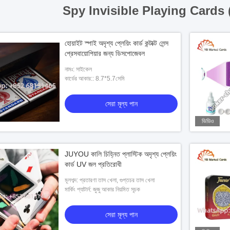
Spy Invisible Playing Cards 
হোয়াইট স্পাই অদৃশ্য প্লেয়িং কার্ড কন্টাক্ট লেন্স
প্রেসবায়োপিয়ার জন্য ডিসপোজেবল
নামঃ: সাইকেল
কার্ডের আকার:: 8.7*5.7সেমি
সেরা মূল্য পান
ভিডিও
JUYOU কালি চিহ্নিত প্লাস্টিক অদৃশ্য প্লেয়িং
কার্ড UV জল প্রতিরোধী
মূলশব্দ: প্রতারণা তাস খেলা, গুপ্তচর তাস খেলা
মার্কিং প্যাটার্ন: জুজু আকার নিয়মিত সূচক
সেরা মূল্য পান