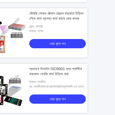
মৌমাছি পোকার টেক্সাস হোল্ডেম বারকোড চিহ্নিত
প্লেিং কার্ড প্রশস্ত কার্ড কালো কোর কাগজ
ব্র্যান্ড: মৌমাছি
উপাদান: কাগজ
সেরা মূল্য পান
প্রতারণা ডিভাইস ISO9001 জন্য প্লাস্টিক
বারকোড প্লেয়িং কার্ড চিহ্নিত করা
উপাদান: প্লাস্টিক
রঙ: লাল/নীল/কালো/গোল্ড/বারগান্ডি/সবুজ/বাদামী এবং কমলা
সেরা মূল্য পান