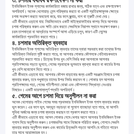
৩. চশমার যথাযথ রক্ষণাবেক্ষণ না করা
ইনভিজিবল ইনক গ্লাসের কার্যকারিতা বজায় রাখার জন্য, সঠিক যত্ন এবং রক্ষণাবেক্ষণ
অপরিহার্য। অনেক খেলোয়াড় লেন্স পরিষ্কার করতে বা একটি প্রতিরক্ষামূলক ক্ষেত্রে
চশমা সংরক্ষণ করতে অবহেলা করে, যার ফলে স্ক্র্যাচ, দাগ বা ত্রুটি দেখা দেয়।
এটি কীভাবে এড়ানো যায়: নিয়মিতভাবে একটি মাইক্রোফাইবার কাপড় দিয়ে আপনার
চশমা পরিষ্কার করুন এবং ক্ষতি রোধ করতে সেগুলিকে নিরাপদ স্থানে সংরক্ষণ করুন।
চরম তাপমাত্রা বা আর্দ্রতার সংস্পর্শে আসা এড়িয়ে চলুন, কারণ এটি লেন্সের
কার্যকারিতা প্রভাবিত করতে পারে।
৪. চশমার অতিরিক্ত ব্যবহার
ইনভিজিবল ইনক গ্লাসের অতিরিক্ত ব্যবহার তাদের দ্বারা সরবরাহ করা তথ্যের উপর
অতিরিক্ত নির্ভরতা সৃষ্টি করতে পারে, যা আপনার পোকার কৌশলকে নেতিবাচকভাবে
প্রভাবিত করতে পারে। চিহ্নের উপর খুব বেশি নির্ভর করা আপনাকে আপনার
প্রতিপক্ষদের পড়তে ভুলতে, গেমের প্রবাহকে ভুলভাবে ব্যাখ্যা করতে বা কার্ডের উপর
খুব বেশি মনোযোগ দিতে পারে।
এটি কীভাবে এড়ানো যায়: আপনার কৌশল বাড়ানোর জন্য একটি সরঞ্জাম হিসাবে চশমা
ব্যবহার করুন, তবে শুধুমাত্র তাদের উপর নির্ভর করবেন না। পোকার হল আপনার
প্রতিপক্ষদের পড়া, গেমের গতিশীলতা বোঝা এবং কৌশলগত সিদ্ধান্ত নেওয়ার
বিষয়েও। একটি ভারসাম্যপূর্ণ পদ্ধতি অপরিহার্য।
৫. গেমের আগে চশমা দিয়ে অনুশীলন না করা
অনেক খেলোয়াড় লাইভ গেমের সময় প্রথমবার ইনভিজিবল ইনক গ্লাস ব্যবহার করার
ভুল করেন। এর ফলে ভুল, অদ্ভুত নড়াচড়া বা সুযোগ হাতছাড়া হতে পারে, যা আপনি
সুবিধা অর্জনের জন্য চশমা ব্যবহার করছেন তা প্রকাশ করতে পারে।
এটি কীভাবে এড়ানো যায়: আসল পোকার গেমে খেলার আগে আপনার ইনভিজিবল ইনক
গ্লাস দিয়ে অনুশীলন করুন। চশমাগুলির সাথে নিজেকে পরিচিত করুন, গোপনে সেগুলি
ব্যবহার করার অনুশীলন করুন এবং কার্ডের চিহ্নগুলি পড়তে আপনি যে গতিতে পারেন
তার সাথে আরামদায়ক হন।