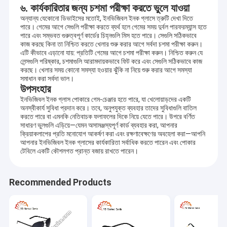
৬. কার্যকারিতার জন্য চশমা পরীক্ষা করতে ভুলে যাওয়া
অন্যান্য যেকোনো ডিভাইসের মতোই, ইনভিজিবল ইনক গ্লাসে ত্রুটি দেখা দিতে
পারে। গেমের আগে সেগুলি পরীক্ষা করতে ব্যর্থ হলে গেমের সময় দুর্বল পারফরম্যান্স হতে
পারে এবং সম্ভবত গুরুত্বপূর্ণ কার্ডের চিহ্নগুলি মিস হতে পারে। সেগুলি সঠিকভাবে
কাজ করছে কিনা তা নিশ্চিত করতে খেলার শুরু করার আগে সর্বদা চশমা পরীক্ষা করুন।
এটি কীভাবে এড়ানো যায়: প্রতিটি গেমের আগে চশমা পরীক্ষা করুন। নিশ্চিত করুন যে
লেন্সগুলি পরিষ্কার, চশমাগুলি আরামদায়কভাবে ফিট করে এবং সেগুলি সঠিকভাবে কাজ
করছে। খেলার সময় কোনো সমস্যা হওয়ার ঝুঁকি না নিয়ে শুরু করার আগে সমস্যা
সমাধান করা সর্বদা ভাল।
উপসংহার
ইনভিজিবল ইনক গ্লাস পোকারে গেম-চেঞ্জার হতে পারে, যা খেলোয়াড়দের একটি
অনস্বীকার্য সুবিধা প্রদান করে। তবে, অনুপযুক্ত ব্যবহার তাদের সুবিধাগুলি বাতিল
করতে পারে বা এমনকি নেতিবাচক ফলাফলের দিকে নিয়ে যেতে পারে। উপরে বর্ণিত
সাধারণ ভুলগুলি এড়িয়ে—যেমন অসামঞ্জস্যপূর্ণ কার্ড ব্যবহার করা, আপনার
ক্রিয়াকলাপের প্রতি মনোযোগ আকর্ষণ করা এবং রক্ষণাবেক্ষণের অবহেলা করা—আপনি
আপনার ইনভিজিবল ইনক গ্লাসের কার্যকারিতা সর্বাধিক করতে পারেন এবং পোকার
টেবিলে একটি কৌশলগত প্রান্ত বজায় রাখতে পারেন।
Recommended Products