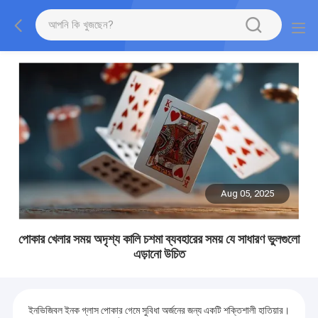
Aug 05, 2025
পোকার খেলার সময় অদৃশ্য কালি চশমা ব্যবহারের সময় যে সাধারণ ভুলগুলো
এড়ানো উচিত
ইনভিজিবল ইনক গ্লাস পোকার গেমে সুবিধা অর্জনের জন্য একটি শক্তিশালী হাতিয়ার।