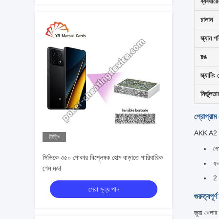
ব্যবহারে
চালান
স্ক্যান প
রঙ
স্ক্যানিং
নির্ভুলত
প্রোগ্রাম
AKK A2 বিভ
ভিডিও
পো
সিভিকে ৩৫০ পোকার বিশ্লেষক হোম বাড়াতে পারিবারিক
ফল
গেম মজা
2 
সেরা মূল্য পান
গুরুত্বপূর্
জুয়া খেলা