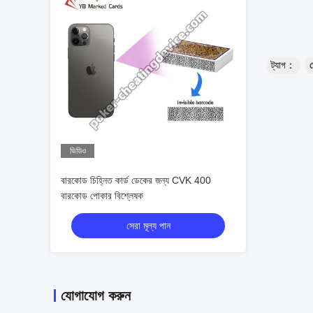
ট্যাগ：
ভিডিও
বারকোড চিহ্নিত কার্ড ডেকের জন্য CVK 400
বারকোড পোকার বিশ্লেষক
সেরা মূল্য পান
যোগাযোগ করুন