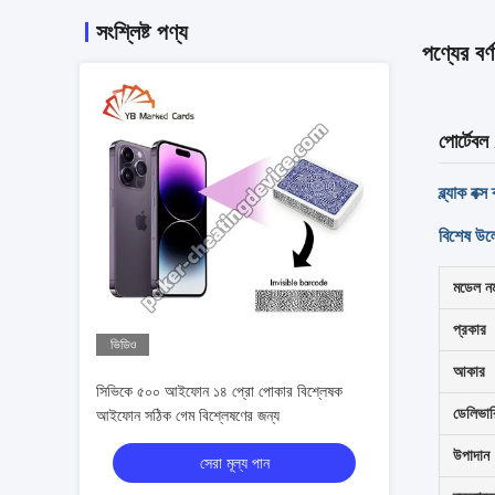
সংশ্লিষ্ট পণ্য
পণ্যের বর্ণ
পোর্টেবল
ব্ল্যাক বক
বিশেষ উল
মডেল নম
প্রকার
ভিডিও
আকার
সিভিকে ৫০০ আইফোন ১৪ প্রো পোকার বিশ্লেষক
ডেলিভার
আইফোন সঠিক গেম বিশ্লেষণের জন্য
উপাদান
সেরা মূল্য পান