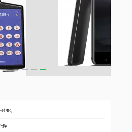
রণ ধাতু
ইঞ্চি