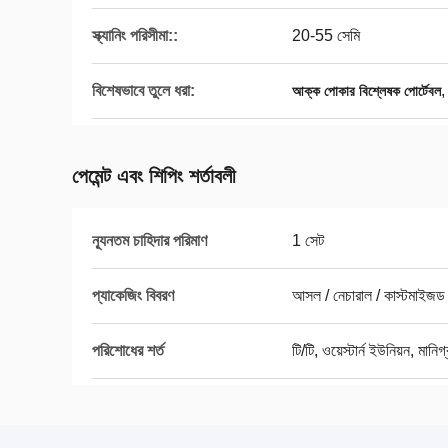
স্ক্যানিং পরিসীমা::
20-55 সেমি
বিশেষভাবে তুলে ধরা:
আক্ক পোকার বিশ্লেষক পোর্টেবল
পেমেন্ট এবং শিপিং শর্তাবলী
ন্যূনতম চাহিদার পরিমাণ
1 সেট
প্যাকেজিং বিবরণ
আসল / নেচারাল / কাস্টমাইজড
পরিশোধের শর্ত
টি/টি, ওয়েস্টার্ন ইউনিয়ন, মানিগ