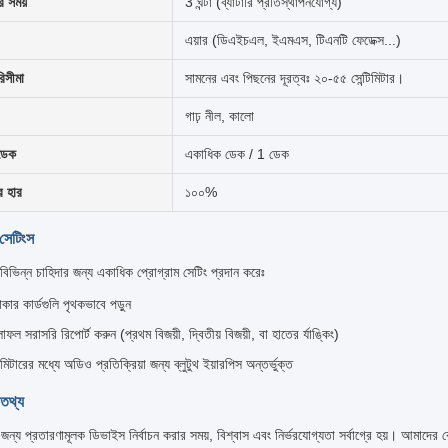
র সময়
3 ঘন্টা (ব্যাটারি প্রতিস্থাপনযোগ্য)
এয়ার (ডিএইচএল, ইএমএস, টিএনটি ফেডেক্স...)
রিসীমা
সামনের এবং পিছনের দূরত্বঃ ২০-৫৫ সেন্টিমিটার।
গাঢ় নীল, কালো
 ডেক
একাধিক ডেক / 1 ডেক
ার হার
১০০%
 সেটিংস
িন্ন চাহিদার জন্য একাধিক প্রোগ্রাম সেটিং প্রদান করেঃ
কার কার্ডগুলি পৃথকভাবে পড়ুন
াফল সরাসরি রিপোর্ট করুন (প্রথম বিজয়ী, দ্বিতীয় বিজয়ী, বা হাতের র্যাঙ্কিং)
মিটারের মধ্যে অডিও প্রতিক্রিয়া জন্য ব্লুটুথ ইয়ারপিস অন্তর্ভুক্ত
ণ তথ্য
র জন্য প্রতারণামূলক ডিভাইস নির্বাচন করার সময়, বিশ্বাস এবং নির্ভরযোগ্যতা সর্বাগ্রে হয়। আমাদের