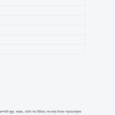
 কোম্পানি জুয়া, মাহজং, ডাইস সহ বিভিন্ন গেম জন্য উন্নত প্রতারণামূলক