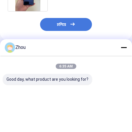
চালিয়ে
Zhou
প্রস্তাবিত পণ্য
6:35 AM
Good day, what product are you looking for?
সিভিকে ৫০০ মটো জি স্টাইলাস
সিভিকে ৫০০ আইফোন ১৪ প্রো
সিভিকে ৩৫০ পোকার বি
মার্কড কার্ডস পোকার বিশ্লেষক
পোকার বিশ্লেষক আইফোন সঠিক
হোম বাড়াতে পারিবারি
উন্নত পোকার স্ক্যানিং সিস্টেম
গেম বিশ্লেষণের জন্য
ভালো দাম
ভালো দাম
ভালো দাম