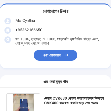
যোগাযোগের ঠিকানা
Ms. Cynthia
‪+85362166650‬
রুম 1306, হংইংহুই, নং 1008, সানুয়ানলি অ্যাভিনিউ, বাইয়ুন জেলা,
গুয়াংজু শহর, গুয়াংডং প্রদেশ
এখন যোগাযোগ
এর সেরা মূল্য পান
টেক্সাস CVK680 পোকার অ্যানালাইজার ডিভাইস
CVK400 বারকোড কার্ডের জন্য গেম জেতার
জন্য