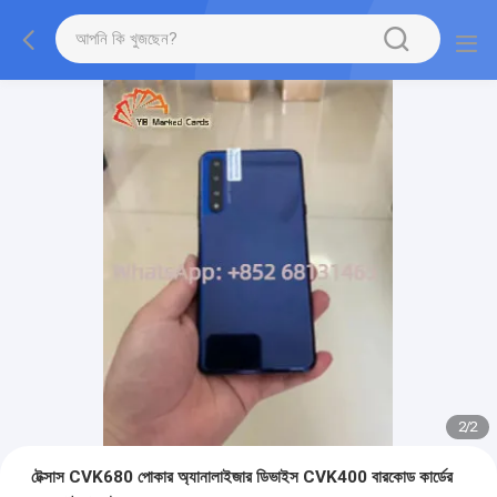
2
/
2
টেক্সাস CVK680 পোকার অ্যানালাইজার ডিভাইস CVK400 বারকোড কার্ডের