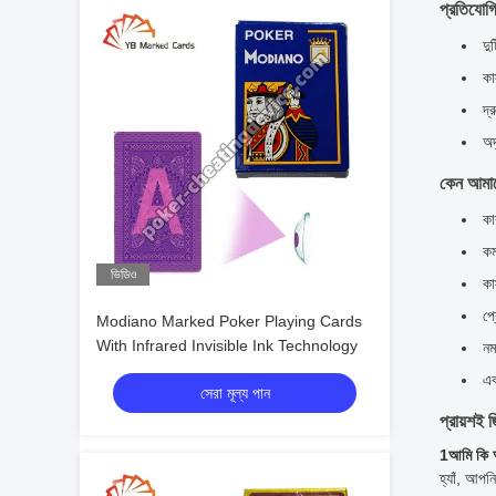
প্রতিযোগি
দু
কা
দ্
অদ
কেন আমাদ
কা
কম
ভিডিও
কা
প্
Modiano Marked Poker Playing Cards
With Infrared Invisible Ink Technology
নম
এক
সেরা মূল্য পান
প্রায়শই জ
1আমি কি আ
হ্যাঁ, আপন