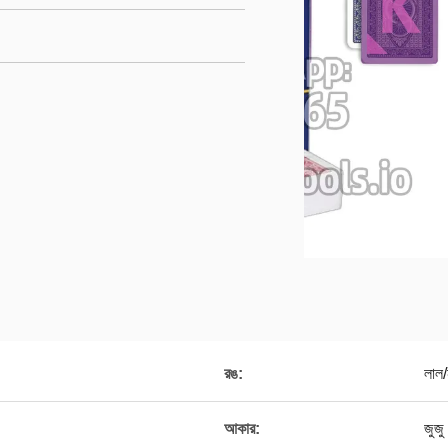
রঙ:
লাল/
আকার:
জুজ