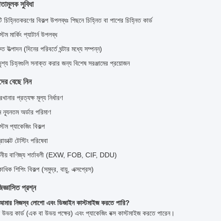
তামূলক সুবিধা
টি চিহ্নিতকরণের বিকল্প উপলব্ধঃ পিছনে চিহ্নিত বা পাশের চিহ্নিত কার্ড
স্টম মার্কিং প্যাটার্ন উপলব্ধ
রুত উত্পাদন (দিনের পরিবর্তে ঘন্টার মধ্যে সম্পন্ন)
ৃশ্য চিহ্নগুলি সনাক্ত করার জন্য বিশেষ সরঞ্জামের প্রয়োজন
ের বেছে নিন
রখানার প্রত্যক্ষ মূল্য নির্ধারণ
 ন্যূনতম অর্ডার পরিমাণ
স্টম প্যাকেজিং বিকল্প
রোডাক্ট টেস্টিং পরিষেবা
নীয় বাণিজ্য শর্তাবলী (EXW, FOB, CIF, DDU)
াধিক শিপিং বিকল্প (সমুদ্র, বায়ু, এক্সপ্রেস)
িজ্ঞাসিত প্রশ্ন
মার নিজস্ব লোগো এবং ডিজাইন কাস্টমাইজ করতে পারি?
ি উভয় কার্ড (এক বা উভয় পক্ষের) এবং প্যাকেজিং বক্স কাস্টমাইজ করতে পারেন।