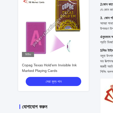
2কোন কার্
যে কোন কা
3. কোন পত্
আমরা সাধার
উপকরণ উপ
4ন্যূনতম 
প্রতি ডিজ
5লিড টাই
ভিডিও
নমুনা উৎপা
ভর উত্পাদ
Copag Texas Hold'em Invisible Ink
জরুরী অর্ড
Marked Playing Cards
শিপিং অপ
সেরা মূল্য পান
যোগাযোগ করুন