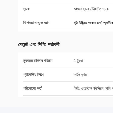
সূচক:
জাম্বো সূচক / নিয়মিত সূচক
বিশেষভাবে তুলে ধরা:
,
সূচী চিহ্নিত পোকার কার্ড
প্লাস্টি
পেমেন্ট এবং শিপিং শর্তাবলী
ন্যূনতম চাহিদার পরিমাণ
1 টুকরা
প্যাকেজিং বিবরণ
কার্টন দ্বারা
পরিশোধের শর্ত
টি/টি, ওয়েস্টার্ন ইউনিয়ন, মানি গ