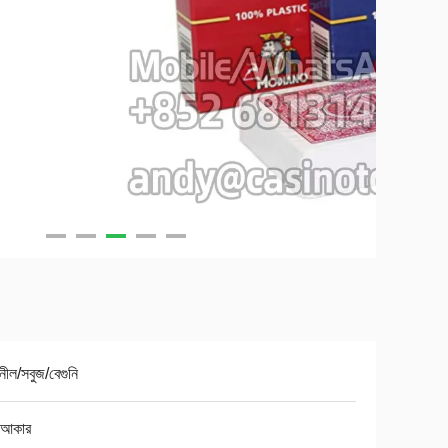
নীল/সবুজ/বেগুনি
ু আকার