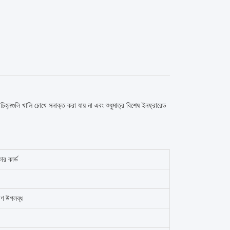
িহ্নগুলি খালি চোখে সনাক্ত করা যায় না এবং শুধুমাত্র বিশেষ ইনফ্রারেড
ার কার্ড
ণ উপলব্ধ