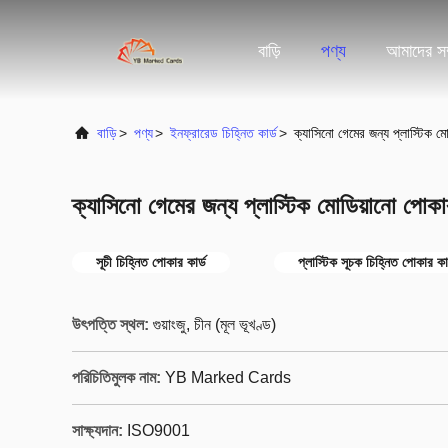
বাড়ি
পণ্য
আমাদের সম্
বাড়ি
>
পণ্য
>
ইনফ্রারেড চিহ্নিত কার্ড
>
ক্যাসিনো গেমের জন্য প্লাস্টিক ম
ক্যাসিনো গেমের জন্য প্লাস্টিক মোডিয়ানো পোকা
সূচী চিহ্নিত পোকার কার্ড
প্লাস্টিক সূচক চিহ্নিত পোকার কার
উৎপত্তি স্থল:
গুয়াংজু, চীন (মূল ভূখণ্ড)
পরিচিতিমুলক নাম:
YB Marked Cards
সাক্ষ্যদান:
ISO9001