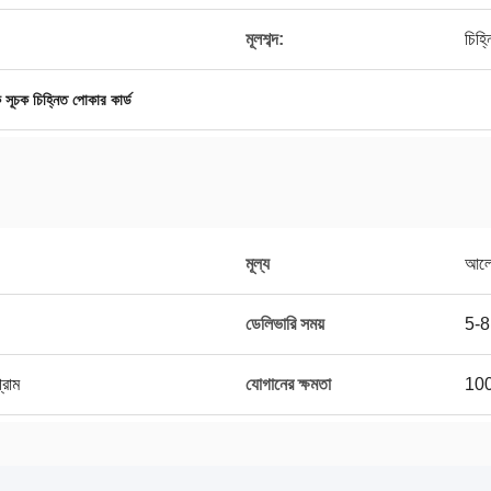
মূলশব্দ:
চিহ্
ক সূচক চিহ্নিত পোকার কার্ড
মূল্য
আলোচ
ডেলিভারি সময়
5-8
্রাম
যোগানের ক্ষমতা
100