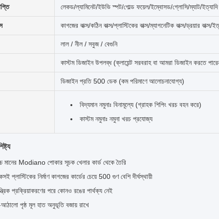
াপ্তি
লেকড/ল্যামিনেট/ইউভি স্পট/গোল্ড ফয়েল/ইম্বোসড/গ্লোসি/ম্যাট/ইত্যাদ
্স
কাগজের বাক্স/কঠিন বাক্স/প্লাস্টিকের বাক্স/ম্যাগনেটিক বাক্স/ড্রয়ার বাক্স/ইত
লাল / নীল / সবুজ / বেগুনি
কাস্টম ডিজাইন উপলব্ধ (ক্লায়েন্ট সরবরাহ বা আমরা ডিজাইন করতে পারে
ডিজাইন প্রতি 500 ডেক (কম পরিমাণে আলোচনাযোগ্য)
বিদ্যমান নমুনাঃ বিনামূল্যে (গ্রাহক শিপিং খরচ বহন করে)
কাস্টম নমুনাঃ নমুনা খরচ প্রযোজ্য
ষ্ট্য
্চ মানের Modiano পোকার সূচক খেলার কার্ড থেকে তৈরি
কসই প্লাস্টিকের নির্মাণ কাগজের কার্ডের চেয়ে 500 গুণ বেশি দীর্ঘস্থায়ী
ন্ত্রিক প্রক্রিয়াকরণের পরে কোনও রঙের পার্থক্য নেই
আঠালো পৃষ্ঠ মূল হাত অনুভূতি বজায় রাখে