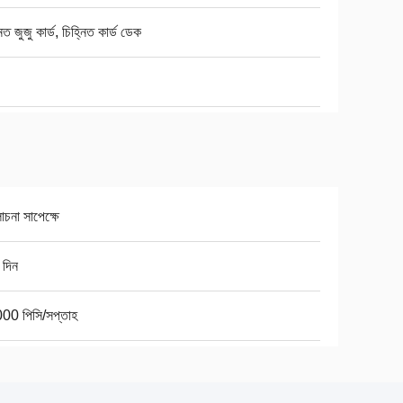
নিত জুজু কার্ড, চিহ্নিত কার্ড ডেক
না সাপেক্ষে
 দিন
00 পিসি/সপ্তাহ