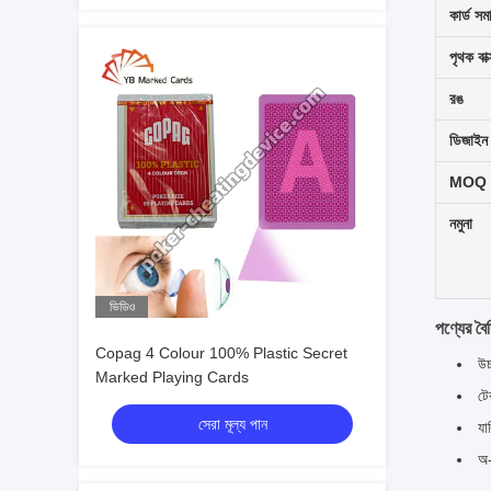
কার্ড সম
পৃথক বাক
রঙ
ডিজাইন
MOQ
নমুনা
ভিডিও
পণ্যের বৈশি
Copag 4 Colour 100% Plastic Secret
উচ
Marked Playing Cards
টে
সেরা মূল্য পান
যা
অ-