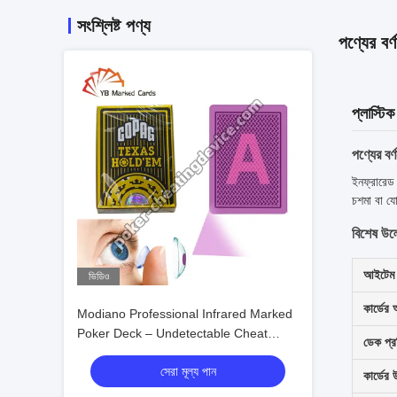
সংশ্লিষ্ট পণ্য
পণ্যের বর্ণ
প্লাস্টি
পণ্যের বর্ণ
ইনফ্রারেড 
চশমা বা যো
বিশেষ উল
আইটেম 
ভিডিও
কার্ডের
Modiano Professional Infrared Marked
Poker Deck – Undetectable Cheat
ডেক প্রত
Cards
সেরা মূল্য পান
কার্ডের 