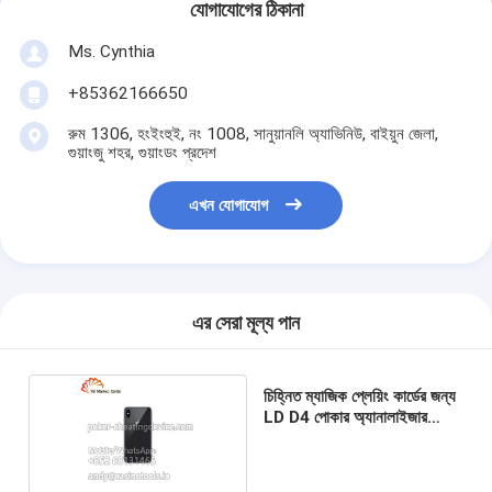
যোগাযোগের ঠিকানা
Ms. Cynthia
‪+85362166650‬
রুম 1306, হংইংহুই, নং 1008, সানুয়ানলি অ্যাভিনিউ, বাইয়ুন জেলা,
গুয়াংজু শহর, গুয়াংডং প্রদেশ
এখন যোগাযোগ
এর সেরা মূল্য পান
চিহ্নিত ম্যাজিক প্লেয়িং কার্ডের জন্য
LD D4 পোকার অ্যানালাইজার
ডিভাইস