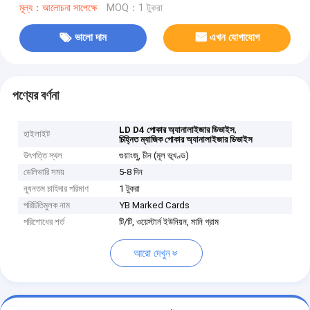
মূল্য：আলোচনা সাপেক্ষে
MOQ：1 টুকরা
ভালো দাম
এখন যোগাযোগ
পণ্যের বর্ণনা
,
LD D4 পোকার অ্যানালাইজার ডিভাইস
হাইলাইট
চিহ্নিত ম্যাজিক পোকার অ্যানালাইজার ডিভাইস
উৎপত্তি স্থল
গুয়াংজু, চীন (মূল ভূখণ্ড)
ডেলিভারি সময়
5-8 দিন
ন্যূনতম চাহিদার পরিমাণ
1 টুকরা
পরিচিতিমুলক নাম
YB Marked Cards
পরিশোধের শর্ত
টি/টি, ওয়েস্টার্ন ইউনিয়ন, মানি গ্রাম
আরো দেখুন