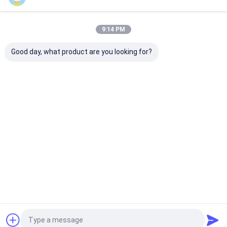
বাড়ি
আমাদের
আমাদের সাথে যোগাযোগ
Desktop
Site
সম্পর্কে
করুন
9:14 PM
সাইট ম্যাপ
গোপনীয়তা নীতি
গুণ
জুজু প্রতারণা ডিভাইস
চীন কারখানা.Copyright © 2026 YB Poker Cheat Co.,
Good day, what product are you looking for?
Ltd. All Rights Reserved.
বাড়ি
পণ্য
আমাদের সম্পর্কে