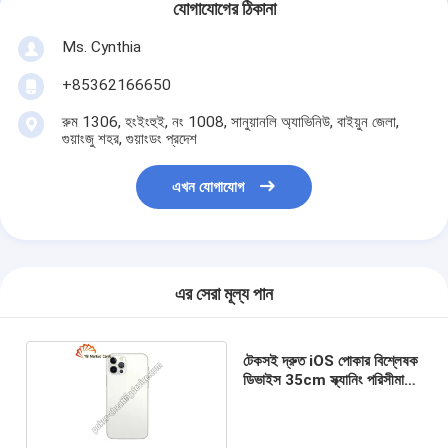
যোগাযোগের ঠিকানা
Ms. Cynthia
‪+85362166650‬
রুম 1306, হংইংহুই, নং 1008, সানুয়ানলি অ্যাভিনিউ, বাইয়ুন জেলা,
গুয়াংজু শহর, গুয়াংডং প্রদেশ
এখন যোগাযোগ
এর সেরা মূল্য পান
টেকসই দ্রুত iOS পোকার বিশ্লেষক
ডিভাইস 35cm স্ক্যানিং পরিসীমা
সহ