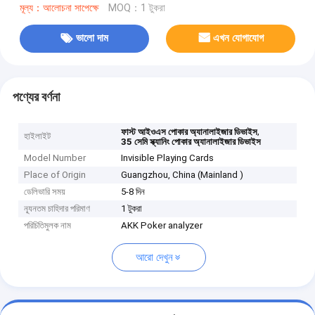
মূল্য：আলোচনা সাপেক্ষে
MOQ：1 টুকরা
ভালো দাম
এখন যোগাযোগ
পণ্যের বর্ণনা
,
ফাস্ট আইওএস পোকার অ্যানালাইজার ডিভাইস
হাইলাইট
35 সেমি স্ক্যানিং পোকার অ্যানালাইজার ডিভাইস
Model Number
Invisible Playing Cards
Place of Origin
Guangzhou, China (Mainland )
ডেলিভারি সময়
5-8 দিন
ন্যূনতম চাহিদার পরিমাণ
1 টুকরা
পরিচিতিমুলক নাম
AKK Poker analyzer
আরো দেখুন