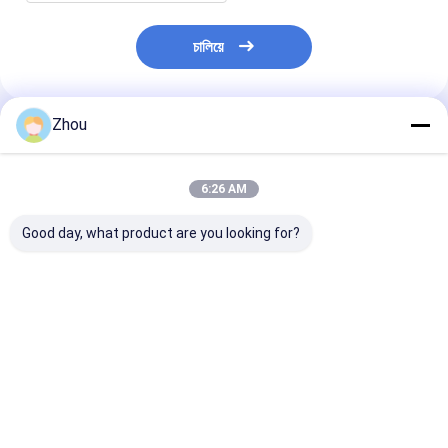
চালিয়ে
Zhou
প্রস্তাবিত পণ্য
6:26 AM
Good day, what product are you looking for?
সিভিকে ৫০০ মটো জি স্টাইলাস
সিভিকে ৫০০ আইফোন ১৪ প্রো
সিভিকে ৩৫০ পোকার বি
মার্কড কার্ডস পোকার বিশ্লেষক
পোকার বিশ্লেষক আইফোন সঠিক
হোম বাড়াতে পারিবারি
উন্নত পোকার স্ক্যানিং সিস্টেম
গেম বিশ্লেষণের জন্য
ভালো দাম
ভালো দাম
ভালো দাম