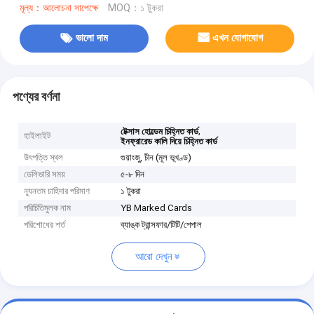
মূল্য：আলোচনা সাপেক্ষে
MOQ：১ টুকরা
ভালো দাম
এখন যোগাযোগ
পণ্যের বর্ণনা
,
টেক্সাস হোল্ডেম চিহ্নিত কার্ড
হাইলাইট
ইনফ্রারেড কালি দিয়ে চিহ্নিত কার্ড
উৎপত্তি স্থল
গুয়াংজু, চীন (মূল ভূখণ্ড)
ডেলিভারি সময়
৫-৮ দিন
ন্যূনতম চাহিদার পরিমাণ
১ টুকরা
পরিচিতিমুলক নাম
YB Marked Cards
পরিশোধের শর্ত
ব্যাঙ্ক ট্রান্সফার/টিটি/পেপাল
আরো দেখুন