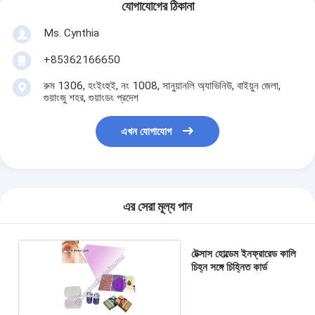
যোগাযোগের ঠিকানা
Ms. Cynthia
‪+85362166650‬
রুম 1306, হংইংহুই, নং 1008, সানুয়ানলি অ্যাভিনিউ, বাইয়ুন জেলা,
গুয়াংজু শহর, গুয়াংডং প্রদেশ
এখন যোগাযোগ
এর সেরা মূল্য পান
টেক্সাস হোল্ডেম ইনফ্রারেড কালি
চিহ্ন সঙ্গে চিহ্নিত কার্ড