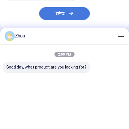
চালিয়ে
Zhou
প্রস্তাবিত পণ্য
2:00 PM
Good day, what product are you looking for?
Copag Texas
Modiano
Copag 4 Colou
Hold'em UV Marked
Professional
Plastic Secret
Cards – Invisible
Infrared Marked
Marked Playin
Infrared Marked
Poker Deck –
Cards
Cheating Cards
Undetectable Cheat
ভালো দাম
ভালো দাম
ভালো দাম
Cards