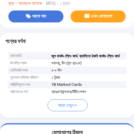
মূল্য：আলোচনা সাপেক্ষে
MOQ：১ টুকরা
ভালো দাম
এখন যোগাযোগ
পণ্যের বর্ণনা
হাইলাইট
,
জুস মার্কড প্লেিং কার্ড
ক্যাসিনো ঠকাই মার্কড প্লেিং কার্ড
উৎপত্তি স্থল
গুয়াংজু, চীন (মূল ভূখণ্ড)
ডেলিভারি সময়
৫-৮ দিন
ন্যূনতম চাহিদার পরিমাণ
১ টুকরা
পরিচিতিমুলক নাম
YB Marked Cards
পরিশোধের শর্ত
ব্যাঙ্ক ট্রান্সফার/টিটি/পেপাল
আরো দেখুন
যোগাযোগের ঠিকানা