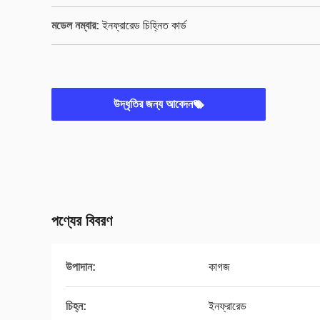
মডেল নম্বার:
ইনফ্রারেড চিহ্নিত কার্ড
উদ্ধৃতির জন্য আবেদন
পণ্যের বিবরণ
উপাদান:
কাগজ
চিহ্ন:
ইনফ্রারেড