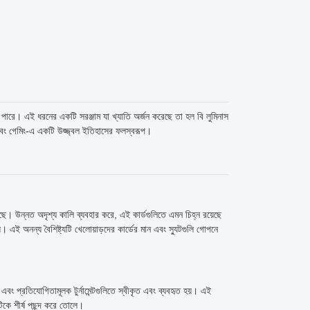
 পারে। এই ধরনের একটি সরঞ্জাম যা খ্যাতি অর্জন করেছে তা হল বি লুমিনাস
তি এবং গেমিং-এ একটি উজ্জ্বল ইতিহাসের ফলস্বরূপ।
়েছে। উন্নত অদৃশ্য কালি ব্যবহার করে, এই কার্ডগুলিতে এমন চিহ্ন রয়েছে
়। এই অনন্য বৈশিষ্ট্যটি খেলোয়াড়দের কার্ডের মান এবং স্যুটগুলি গোপনে
িনো এবং প্রতিযোগিতামূলক টুর্নামেন্টগুলিতে স্বীকৃত এবং ব্যবহৃত হয়। এই
টিকে শীর্ষ পছন্দ করে তোলে।