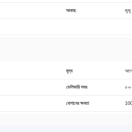
আকার:
জুজ
মূল্য
আলোচ
ডেলিভারি সময়
৫-৮ 
যোগানের ক্ষমতা
100