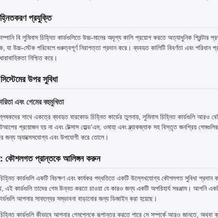
হ্নিতকরণ প্রযুক্তি
্পানি বি লুমিনাস চিহ্নিত কার্ডগুলিতে উচ্চ-মানের অদৃশ্য কালি প্রয়োগ করতে অত্যাধুনিক প্রিন্টার প্
ে, যা উচ্চ-স্টেক পরিবেশে গুরুত্বপূর্ণ নিরাপত্তা প্রদান করে। ব্যবহৃত কালিটি বিবর্ণতা এবং পরিধান প্
র ধারাবাহিকতা নিশ্চিত করে।
 সিস্টেমের উপর সুবিধা
কারিতা এবং গেমের বহুমুখিতা
লেষকদের সাথে একত্রে ব্যবহৃত বারকোড চিহ্নিত কার্ডের তুলনায়, লুমিনাস চিহ্নিত কার্ডগুলি আরও
সেটআপের প্রয়োজন হয় না এবং টেক্সাস হোল্ড'এম, ওমাহা এবং ব্ল্যাকজ্যাক সহ বিস্তৃত জনপ্রিয় গেমগু
দের জন্য অ্যাক্সেসযোগ্য এবং উপযোগী করে তোলে।
: কৌশলগত প্রান্তকে আলিঙ্গন করুন
 চিহ্নিত কার্ডগুলি একটি বিচক্ষণ এবং কার্যকর পদ্ধতিতে একটি উল্লেখযোগ্য কৌশলগত সুবিধা প্রদা
থে, এই কার্ডগুলি তাদের গেম উন্নত করতে চাওয়া যে কারও জন্য একটি অপরিহার্য সরঞ্জাম। আপনি একটি
র্ডগুলি আপনার সাফল্যের সম্ভাবনা বাড়ানোর জন্য ডিজাইন করা হয়েছে।
 চিহ্নিত কার্ডগুলি কীভাবে আপনার গেমপ্লেকে রূপান্তর করতে পারে সে সম্পর্কে আরও জানতে, অথবা ক্