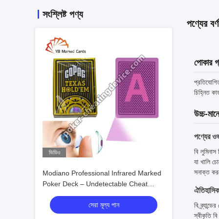
সংশ্লিষ্ট পণ্য
পণ্যের বর্ণ
পোকার গ্
প্রতিযোগিত
চিহ্নিত কা
উচ্চ-মানে
পণ্যের ওভ
বি লুমিনাস
ভিডিও
যা খালি চো
সনাক্ত করত
Modiano Professional Infrared Marked
Poker Deck – Undetectable Cheat
ঐতিহাসিক 
Cards
সেরা মূল্য পান
বি ব্র্যান্
স্বীকৃতি ব