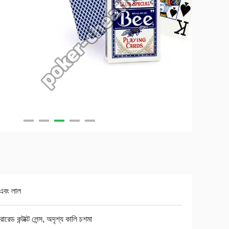
এবং লাল
রারেড কন্টাক্ট লেন্স, অদৃশ্য কালি চশমা