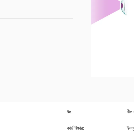
রঙ:
নীল 
কার্ড রিডার:
ইনফ্