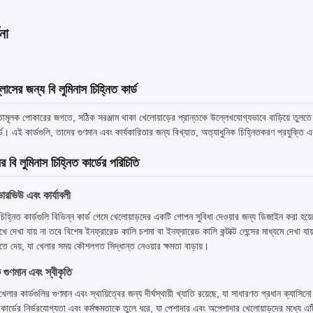
না
লাসের জন্য বি লুমিনাস চিহ্নিত কার্ড
ামূলক পোকারের জগতে, সঠিক সরঞ্জাম থাকা খেলোয়াড়ের প্রান্তকে উল্লেখযোগ্যভাবে বাড়িয়ে তুলতে
র্ড। এই কার্ডগুলি, তাদের গুণমান এবং কার্যকারিতার জন্য বিখ্যাত, অত্যাধুনিক চিহ্নিতকরণ প্রযুক্
র বি লুমিনাস চিহ্নিত কার্ডের পরিচিতি
ারভিউ এবং কার্যাবলী
 চিহ্নিত কার্ডগুলি বিভিন্ন কার্ড গেমে খেলোয়াড়দের একটি গোপন সুবিধা দেওয়ার জন্য ডিজাইন করা হয
খে দেখা যায় না তবে বিশেষ ইনফ্রারেড কালি চশমা বা ইনফ্রারেড কালি কন্টাক্ট লেন্সের মাধ্যমে দেখা যায
ে দেয়, যা খেলার সময় কৌশলগত সিদ্ধান্ত নেওয়ার ক্ষমতা বাড়ায়।
গুণমান এবং স্বীকৃতি
ডের খেলার কার্ডগুলির গুণমান এবং স্থায়িত্বের জন্য দীর্ঘস্থায়ী খ্যাতি রয়েছে, যা সাধারণত প্রধান ক্যাস
ি কার্ডের নির্ভরযোগ্যতা এবং কর্মক্ষমতাকে তুলে ধরে, যা পেশাদার এবং অপেশাদার খেলোয়াড়দের মধ্যে এ