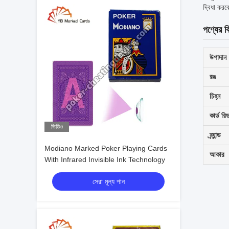
দ্বিধা কর
পণ্যের ব
উপাদান
রঙ
চিহ্ন
কার্ড রি
ভিডিও
ব্র্যান্ড
Modiano Marked Poker Playing Cards
আকার
With Infrared Invisible Ink Technology
সেরা মূল্য পান