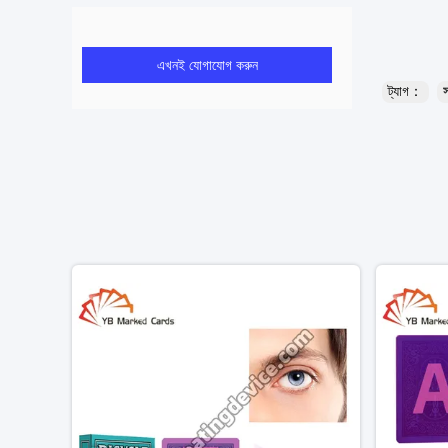
এখনই যোগাযোগ করুন
ট্যাগ：
স