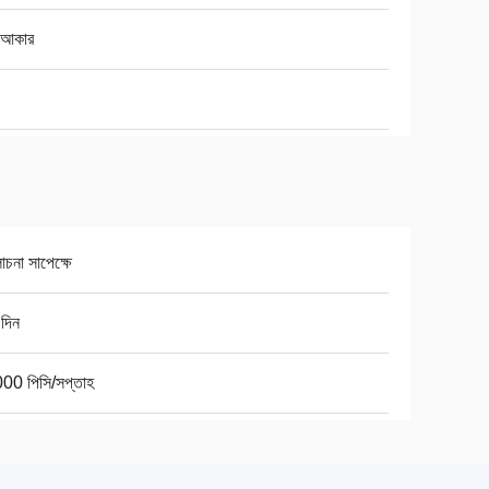
ু আকার
না সাপেক্ষে
দিন
00 পিসি/সপ্তাহ