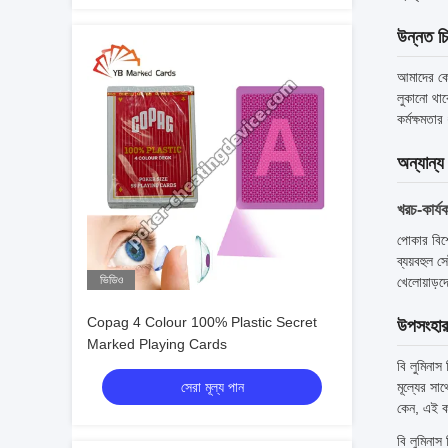
উন্নত চি
আমাদের কোম
লুকানো থাক
কর্মক্ষমতা
অন্যান্য
খরচ-কার্য
পোকার বিশ্
ব্যয়বহুল 
ভিডিও
খেলোয়াড়
Copag 4 Colour 100% Plastic Secret
উপসংহার
Marked Playing Cards
বি লুমিনাস
সেরা মূল্য পান
মূল্যের সা
কেন, এই কা
বি লুমিনাস