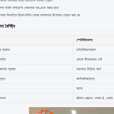
মিটার পরিসরের মধ্যে সর্বোত্তম সংকেত প্রেরণ
পন পকেট অপারেশন গেমপ্লের অখণ্ডতা বজায় রাখে
নার ডিভাইসে রিয়েল-টাইম গেমের ফলাফলের বিশ্লেষণ প্রেরণ করা হয়
গত বৈশিষ্ট্য
স্পেসিফিকেশন
র প্রকার
ডাইনামিক/নরমাল
 লাইফ
কোনো সীমাবদ্ধতা নেই
কার্ডের প্রকার
বারকোড চিহ্নিত কার্ড
ূরত্ব
কাস্টমাইজযোগ্য
কালো
িকেশন
টেক্সাস হোল্ডেম, ওমাহা 4, ওমাহা