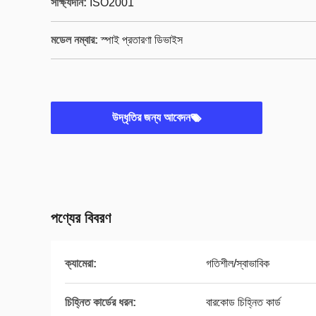
সাক্ষ্যদান:
ISO2001
মডেল নম্বার:
স্পাই প্রতারণা ডিভাইস
উদ্ধৃতির জন্য আবেদন
পণ্যের বিবরণ
ক্যামেরা:
গতিশীল/স্বাভাবিক
চিহ্নিত কার্ডের ধরন:
বারকোড চিহ্নিত কার্ড