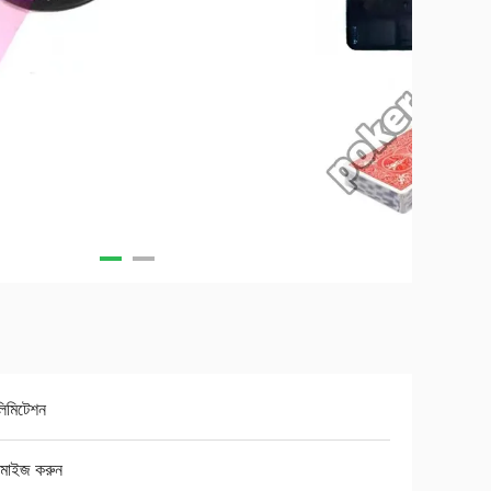
িমিটেশন
টমাইজ করুন