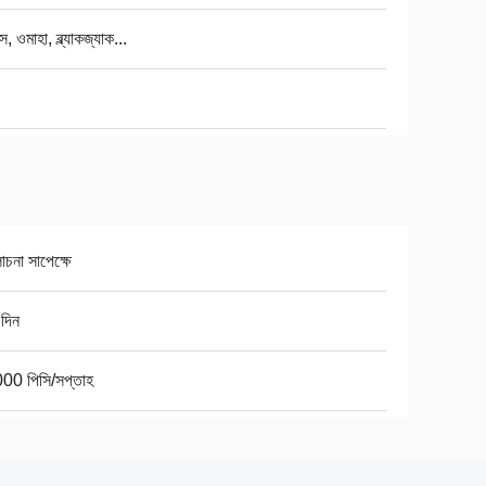
াস, ওমাহা, ব্ল্যাকজ্যাক...
না সাপেক্ষে
দিন
00 পিসি/সপ্তাহ