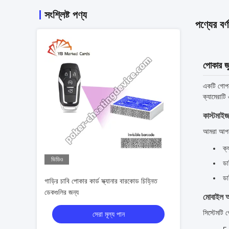
সংশ্লিষ্ট পণ্য
পণ্যের বর্ণ
পোকার জু
একটি গোপন 
ক্যামেরাটি 
কাস্টমাইজয
আমরা আপনার
ক্
ভিডিও
ডা
ডা
গাড়ির চাবি পোকার কার্ড স্ক্যানার বারকোড চিহ্নিত
ডেকগুলির জন্য
মোবাইল অ্
সিস্টেমটি
সেরা মূল্য পান