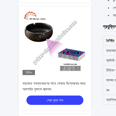
5 
গো
আপ
প্রযুক্তি
বৈশিষ্ট্য
ক্যামেরা
ব্যাটারি
চিহ্নিত 
ভিডিও
কাজের দ
বারকোড সনাক্তকরণের সাথে পোকার বিশ্লেষকের জন্য
অ্যাশট্রে লুকানো স্ক্যানার
রঙ
অ্যাপ্ল
সেরা মূল্য পান