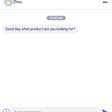
Zhou
বাড়ি
আমাদের
আমাদের সাথে যোগাযোগ
Desktop
Site
সম্পর্কে
করুন
10:32 AM
সাইট ম্যাপ
গোপনীয়তা নীতি
গুণ
জুজু প্রতারণা ডিভাইস
চীন কারখানা.Copyright © 2026 YB Poker Cheat Co.,
Good day, what product are you looking for?
Ltd. All Rights Reserved.
বাড়ি
পণ্য
আমাদের সম্পর্কে