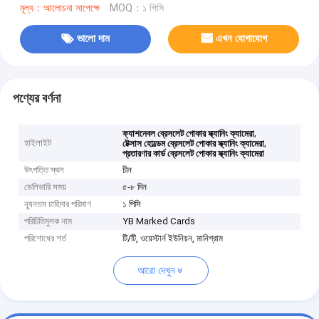
মূল্য：আলোচনা সাপেক্ষে
MOQ：১ পিসি
ভালো দাম
এখন যোগাযোগ
পণ্যের বর্ণনা
,
ফ্যাশনেবল ব্রেসলেট পোকার স্ক্যানিং ক্যামেরা
হাইলাইট
,
টেক্সাস হোল্ডেম ব্রেসলেট পোকার স্ক্যানিং ক্যামেরা
প্রতারণার কার্ড ব্রেসলেট পোকার স্ক্যানিং ক্যামেরা
উৎপত্তি স্থল
চীন
ডেলিভারি সময়
৫-৮ দিন
ন্যূনতম চাহিদার পরিমাণ
১ পিসি
পরিচিতিমুলক নাম
YB Marked Cards
পরিশোধের শর্ত
টি/টি, ওয়েস্টার্ন ইউনিয়ন, মানিগ্রাম
আরো দেখুন