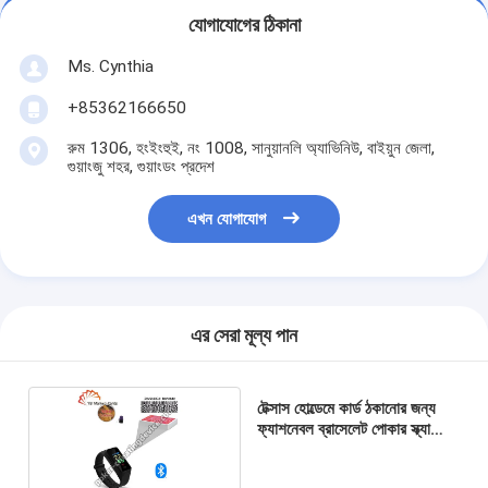
যোগাযোগের ঠিকানা
Ms. Cynthia
‪+85362166650‬
রুম 1306, হংইংহুই, নং 1008, সানুয়ানলি অ্যাভিনিউ, বাইয়ুন জেলা,
গুয়াংজু শহর, গুয়াংডং প্রদেশ
এখন যোগাযোগ
এর সেরা মূল্য পান
টেক্সাস হোল্ডেমে কার্ড ঠকানোর জন্য
ফ্যাশনেবল ব্রাসেলেট পোকার স্ক্যানিং
ক্যামেরা