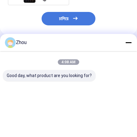
চালিয়ে
Zhou
প্রস্তাবিত পণ্য
4:08 AM
Good day, what product are you looking for?
সিভিকে ৫০০ মটো জি স্টাইলাস
সিভিকে ৫০০ আইফোন ১৪ প্রো
সিভিকে ৩৫০ পোকার বি
মার্কড কার্ডস পোকার বিশ্লেষক
পোকার বিশ্লেষক আইফোন সঠিক
হোম বাড়াতে পারিবারি
উন্নত পোকার স্ক্যানিং সিস্টেম
গেম বিশ্লেষণের জন্য
ভালো দাম
ভালো দাম
ভালো দাম