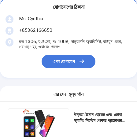
যোগাযোগের ঠিকানা
Ms. Cynthia
‪+85362166650‬
রুম 1306, হংইংহুই, নং 1008, সানুয়ানলি অ্যাভিনিউ, বাইয়ুন জেলা,
গুয়াংজু শহর, গুয়াংডং প্রদেশ
এখন যোগাযোগ
এর সেরা মূল্য পান
উন্নত টেক্সাস হোল্ডেম এবং ওমাহা
স্ক্যানিং সিস্টেম পোকার প্রতারণার
ডিভাইসে