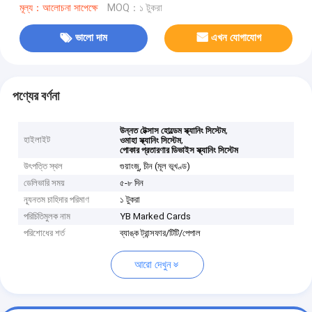
মূল্য：আলোচনা সাপেক্ষে
MOQ：১ টুকরা
ভালো দাম
এখন যোগাযোগ
পণ্যের বর্ণনা
,
উন্নত টেক্সাস হোল্ডেম স্ক্যানিং সিস্টেম
হাইলাইট
,
ওমাহা স্ক্যানিং সিস্টেম
পোকার প্রতারণার ডিভাইস স্ক্যানিং সিস্টেম
উৎপত্তি স্থল
গুয়াংজু, চীন (মূল ভূখণ্ড)
ডেলিভারি সময়
৫-৮ দিন
ন্যূনতম চাহিদার পরিমাণ
১ টুকরা
পরিচিতিমুলক নাম
YB Marked Cards
পরিশোধের শর্ত
ব্যাঙ্ক ট্রান্সফার/টিটি/পেপাল
আরো দেখুন