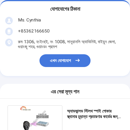
যোগাযোগের ঠিকানা
Ms. Cynthia
‪+85362166650‬
রুম 1306, হংইংহুই, নং 1008, সানুয়ানলি অ্যাভিনিউ, বাইয়ুন জেলা,
গুয়াংজু শহর, গুয়াংডং প্রদেশ
এখন যোগাযোগ
এর সেরা মূল্য পান
অ্যাডভান্সড স্টিলথ স্পাই পোকার
স্ক্যানার চূড়ান্ত প্রতারণার কার্ডের জন্য
ওয়াচ ক্যামেরা