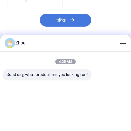
চালিয়ে
Zhou
প্রস্তাবিত পণ্য
4:25 AM
Good day, what product are you looking for?
এইচডি পোকার স্ক্যানার জিপার
গাড়ির চাবি পোকার কার্ড স্ক্যানার
বারকোড সনাক্তকরণের
ওয়ালেট লেন্স পোকার বিশ্লেষক
বারকোড চিহ্নিত ডেকগুলির জন্য
পোকার বিশ্লেষকের জন
ডিভাইসের জন্য ক্যামেরা
অ্যাশট্রে লুকানো স্ক্যা
ভালো দাম
ভালো দাম
ভালো দাম