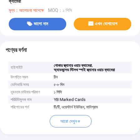
ক্যামেরা
মূল্য：আলোচনা সাপেক্ষে
MOQ：১ পিসি
ভালো দাম
এখন যোগাযোগ
পণ্যের বর্ণনা
,
পোকার স্ক্যানার ওয়াচ ক্যামেরা
হাইলাইট
অ্যাডভান্সড স্টিলথ স্পাই স্ক্যানার ওয়াচ ক্যামেরা
উৎপত্তি স্থল
চীন
ডেলিভারি সময়
৫-৮ দিন
ন্যূনতম চাহিদার পরিমাণ
১ পিসি
পরিচিতিমুলক নাম
YB Marked Cards
পরিশোধের শর্ত
টি/টি, ওয়েস্টার্ন ইউনিয়ন, মানিগ্রাম
আরো দেখুন