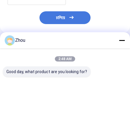
চালিয়ে
Zhou
প্রস্তাবিত পণ্য
2:48 AM
Good day, what product are you looking for?
এইচডি পোকার স্ক্যানার জিপার
গাড়ির চাবি পোকার কার্ড স্ক্যানার
বারকোড সনাক্তকরণের
ওয়ালেট লেন্স পোকার বিশ্লেষক
বারকোড চিহ্নিত ডেকগুলির জন্য
পোকার বিশ্লেষকের জন
ডিভাইসের জন্য ক্যামেরা
অ্যাশট্রে লুকানো স্ক্যা
ভালো দাম
ভালো দাম
ভালো দাম