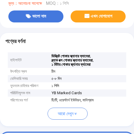
মূল্য：আলোচনা সাপেক্ষে
MOQ：১ পিসি
ভালো দাম
এখন যোগাযোগ
পণ্যের বর্ণনা
,
ডিস্ক্রিট পোকার স্ক্যানার ক্যামেরা
হাইলাইট
,
ব্ল্যাক বক্স পোকার স্ক্যানার ক্যামেরা
১ মিটার পোকার স্ক্যানার ক্যামেরা
উৎপত্তি স্থল
চীন
ডেলিভারি সময়
৫-৮ দিন
ন্যূনতম চাহিদার পরিমাণ
১ পিসি
পরিচিতিমুলক নাম
YB Marked Cards
পরিশোধের শর্ত
টি/টি, ওয়েস্টার্ন ইউনিয়ন, মানিগ্রাম
আরো দেখুন