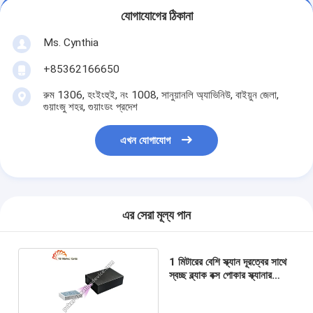
যোগাযোগের ঠিকানা
Ms. Cynthia
‪+85362166650‬
রুম 1306, হংইংহুই, নং 1008, সানুয়ানলি অ্যাভিনিউ, বাইয়ুন জেলা,
গুয়াংজু শহর, গুয়াংডং প্রদেশ
এখন যোগাযোগ
এর সেরা মূল্য পান
1 মিটারের বেশি স্ক্যান দূরত্বের সাথে
স্বচ্ছ ব্ল্যাক বক্স পোকার স্ক্যানার
ক্যামেরা